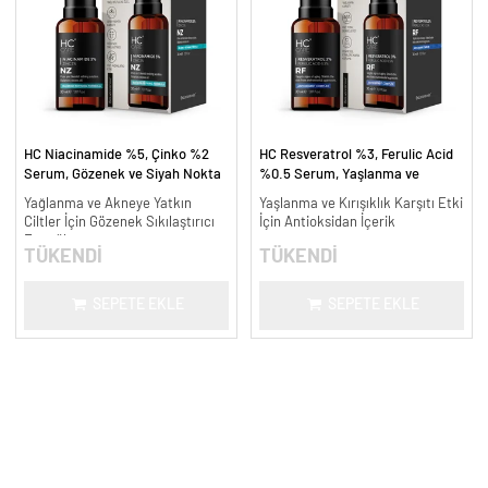
HC Niacinamide %5, Çinko %2
HC Resveratrol %3, Ferulic Acid
Serum, Gözenek ve Siyah Nokta
%0.5 Serum, Yaşlanma ve
Oluşumunu Gidermeye Yardımcı -
Kırışıklık Karşıtı - 30 ml.
Yağlanma ve Akneye Yatkın
Yaşlanma ve Kırışıklık Karşıtı Etki
30 ml.
Ciltler İçin Gözenek Sıkılaştırıcı
İçin Antioksidan İçerik
Formül
TÜKENDİ
TÜKENDİ
SEPETE EKLE
SEPETE EKLE