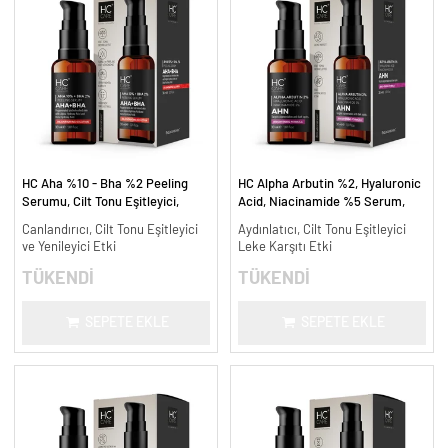
HC Aha %10 - Bha %2 Peeling
HC Alpha Arbutin %2, Hyaluronic
Serumu, Cilt Tonu Eşitleyici,
Acid, Niacinamide %5 Serum,
Canlandırıcı - 30 ml.
Leke Karşıtı ve Aydınlatıcı - 30
Canlandırıcı, Cilt Tonu Eşitleyici
Aydınlatıcı, Cilt Tonu Eşitleyici
ml.
ve Yenileyici Etki
Leke Karşıtı Etki
TÜKENDİ
TÜKENDİ
SEPETE EKLE
SEPETE EKLE