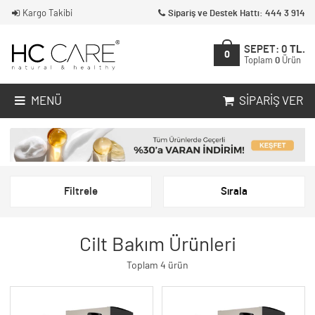
Kargo Takibi
Sipariş ve Destek Hattı: 444 3 914
SEPET:
0
TL.
0
Toplam
0
Ürün
MENÜ
SIPARIŞ VER
Filtrele
Sırala
Cilt Bakım Ürünleri
Toplam 4 ürün