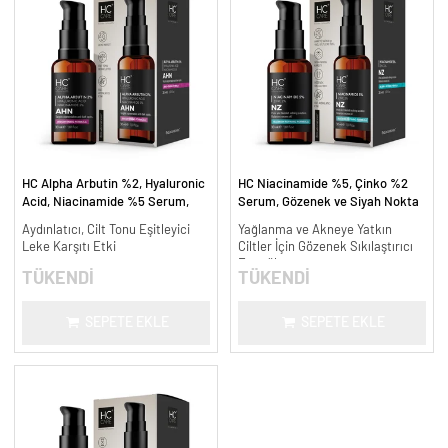
HC Alpha Arbutin %2, Hyaluronic
HC Niacinamide %5, Çinko %2
Acid, Niacinamide %5 Serum,
Serum, Gözenek ve Siyah Nokta
Leke Karşıtı ve Aydınlatıcı - 30
Oluşumunu Gidermeye Yardımcı -
Aydınlatıcı, Cilt Tonu Eşitleyici
Yağlanma ve Akneye Yatkın
ml.
30 ml.
Leke Karşıtı Etki
Ciltler İçin Gözenek Sıkılaştırıcı
Formül
TÜKENDİ
TÜKENDİ
SEPETE EKLE
SEPETE EKLE