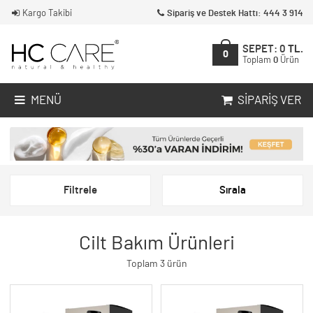
Kargo Takibi
Sipariş ve Destek Hattı: 444 3 914
SEPET:
0
TL.
0
Toplam
0
Ürün
MENÜ
SIPARIŞ VER
Filtrele
Sırala
Cilt Bakım Ürünleri
Toplam 3 ürün