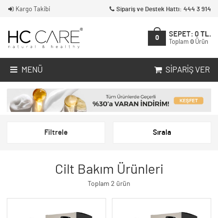
Kargo Takibi
Sipariş ve Destek Hattı: 444 3 914
SEPET:
0
TL.
0
Toplam
0
Ürün
MENÜ
SIPARIŞ VER
Filtrele
Sırala
Cilt Bakım Ürünleri
Toplam 2 ürün