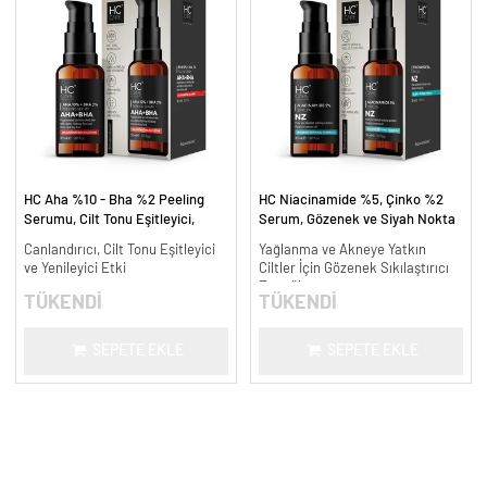
HC Aha %10 - Bha %2 Peeling
HC Niacinamide %5, Çinko %2
Serumu, Cilt Tonu Eşitleyici,
Serum, Gözenek ve Siyah Nokta
Canlandırıcı - 30 ml.
Oluşumunu Gidermeye Yardımcı -
Canlandırıcı, Cilt Tonu Eşitleyici
Yağlanma ve Akneye Yatkın
30 ml.
ve Yenileyici Etki
Ciltler İçin Gözenek Sıkılaştırıcı
Formül
TÜKENDİ
TÜKENDİ
SEPETE EKLE
SEPETE EKLE