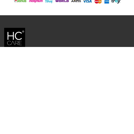
HC CARE, ERC BITKISEL KOZMETIK LABORATUVARLARI'NIN TESCILLI
MARKASIDIR.
YASAL UYARI: Sitede kullanılan yazı ve görseller, TURKTRUST A.Ş. zaman
damgası ile tescillenmiş, ayrıca DMCA tarafından koruma altına alınmıştır.
Üzerinde değişiklik yapılarak dahi kullanımı halinde herhangi bir uyarı
yapılmaksızın hukiki işlem başlatılacaktır.
İletişim
Gizlilik ve Güvenlik Politikası
Mesafeli Satış Sözleşmesi
İade ve Değişim Şartları
Teslimat Koşulları