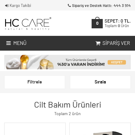
Kargo Takibi
Sipariş ve Destek Hattı: 444 3 914
SEPET:
0
TL.
0
Toplam
0
Ürün
MENÜ
SIPARIŞ VER
Filtrele
Sırala
Cilt Bakım Ürünleri
Toplam 2 ürün