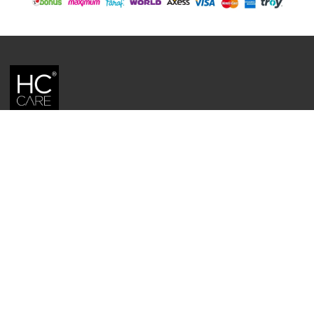
HC CARE, ERC BITKISEL KOZMETIK LABORATUVARLARI'NIN TESCILLI
MARKASIDIR.
YASAL UYARI: Sitede kullanılan yazı ve görseller, TURKTRUST A.Ş. zaman
damgası ile tescillenmiş, ayrıca DMCA tarafından koruma altına alınmıştır.
Üzerinde değişiklik yapılarak dahi kullanımı halinde herhangi bir uyarı
yapılmaksızın hukiki işlem başlatılacaktır.
İletişim
Gizlilik ve Güvenlik Politikası
Mesafeli Satış Sözleşmesi
İade ve Değişim Şartları
Teslimat Koşulları