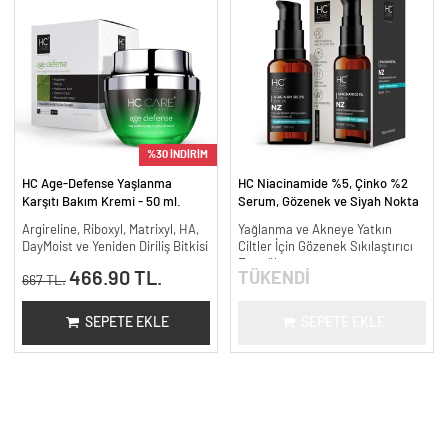
%30 İNDİRİM
HC Age-Defense Yaşlanma
HC Niacinamide %5, Çinko %2
Karşıtı Bakım Kremi - 50 ml.
Serum, Gözenek ve Siyah Nokta
Oluşumunu Gidermeye Yardımcı -
Argireline, Riboxyl, Matrixyl, HA,
Yağlanma ve Akneye Yatkın
30 ml.
DayMoist ve Yeniden Diriliş Bitkisi
Ciltler İçin Gözenek Sıkılaştırıcı
Formül
466.90 TL.
TÜKENDİ
667 TL.
SEPETE EKLE
SEPETE EKLE