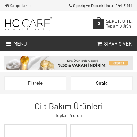
Kargo Takibi
Sipariş ve Destek Hattı: 444 3 914
SEPET:
0
TL.
0
Toplam
0
Ürün
MENÜ
SIPARIŞ VER
Filtrele
Sırala
Cilt Bakım Ürünleri
Toplam 4 ürün