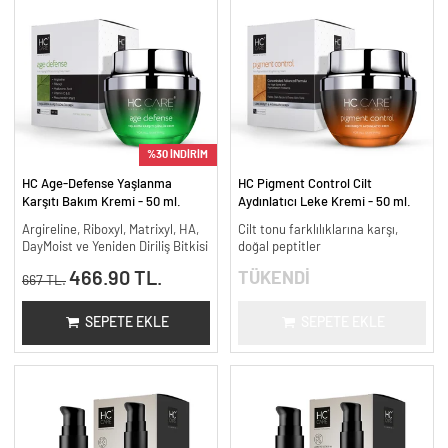
%30 İNDİRİM
HC Age-Defense Yaşlanma
HC Pigment Control Cilt
Karşıtı Bakım Kremi - 50 ml.
Aydınlatıcı Leke Kremi - 50 ml.
Argireline, Riboxyl, Matrixyl, HA,
Cilt tonu farklılıklarına karşı,
DayMoist ve Yeniden Diriliş Bitkisi
doğal peptitler
466.90 TL.
TÜKENDİ
667 TL.
SEPETE EKLE
SEPETE EKLE