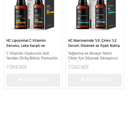
HC Lipozomal C Vitamini
HC Niacinamide %5, Çinko %2
Serumu, Leke Karşıtı ve
Serum, Gözenek ve Siyah Nokta
Aydınlatıcı - 30 ml.
Oluşumunu Gidermeye Yardımcı -
C Vitamini, Hyaluronic Asit,
Yağlanma ve Akneye Yatkın
30 ml.
Yeniden Diriliş Bitkisi, Pentavitin
Ciltler İçin Gözenek Sıkılaştırıcı
Formül
TÜKENDİ
TÜKENDİ
SEPETE EKLE
SEPETE EKLE