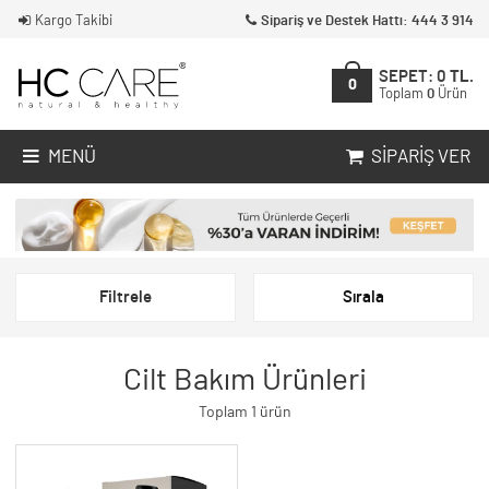
Kargo Takibi
Sipariş ve Destek Hattı: 444 3 914
SEPET:
0
TL.
0
Toplam
0
Ürün
MENÜ
SIPARIŞ VER
Filtrele
Sırala
Cilt Bakım Ürünleri
Toplam 1 ürün