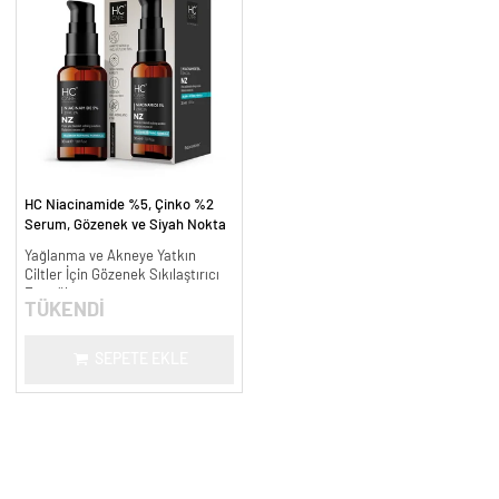
HC Niacinamide %5, Çinko %2
Serum, Gözenek ve Siyah Nokta
Oluşumunu Gidermeye Yardımcı -
Yağlanma ve Akneye Yatkın
30 ml.
Ciltler İçin Gözenek Sıkılaştırıcı
Formül
TÜKENDİ
SEPETE EKLE