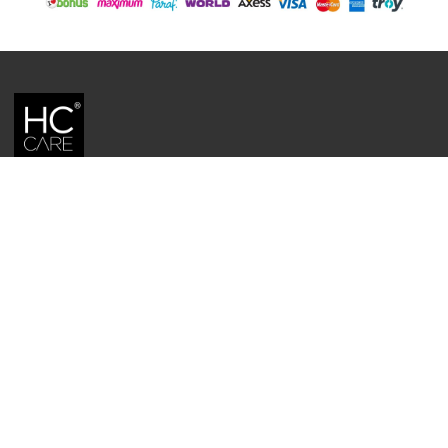
HC CARE, ERC BITKISEL KOZMETIK LABORATUVARLARI'NIN TESCILLI
MARKASIDIR.
YASAL UYARI: Sitede kullanılan yazı ve görseller, TURKTRUST A.Ş. zaman
damgası ile tescillenmiş, ayrıca DMCA tarafından koruma altına alınmıştır.
Üzerinde değişiklik yapılarak dahi kullanımı halinde herhangi bir uyarı
yapılmaksızın hukiki işlem başlatılacaktır.
İletişim
Gizlilik ve Güvenlik Politikası
Mesafeli Satış Sözleşmesi
İade ve Değişim Şartları
Teslimat Koşulları