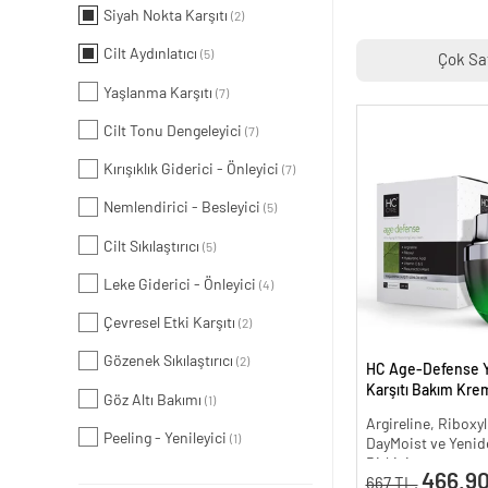
Siyah Nokta Karşıtı
(2)
Cilt Aydınlatıcı
(5)
Çok Sa
Yaşlanma Karşıtı
(7)
Cilt Tonu Dengeleyici
(7)
Kırışıklık Giderici - Önleyici
(7)
Nemlendirici - Besleyici
(5)
Cilt Sıkılaştırıcı
(5)
Leke Giderici - Önleyici
(4)
Çevresel Etki Karşıtı
(2)
Gözenek Sıkılaştırıcı
(2)
HC Age-Defense 
Karşıtı Bakım Krem
Göz Altı Bakımı
(1)
Argireline, Riboxyl
Peeling - Yenileyici
(1)
DayMoist ve Yenide
Bitkisi
466.90
667 TL.