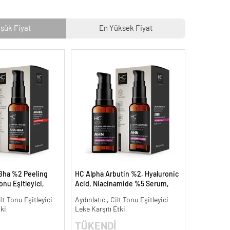
şük Fiyat
En Yüksek Fiyat
Bha %2 Peeling
HC Alpha Arbutin %2, Hyaluronic
onu Eşitleyici,
Acid, Niacinamide %5 Serum,
30 ml.
Leke Karşıtı ve Aydınlatıcı - 30 ml.
ilt Tonu Eşitleyici
Aydınlatıcı, Cilt Tonu Eşitleyici
tki
Leke Karşıtı Etki
TÜKENDİ