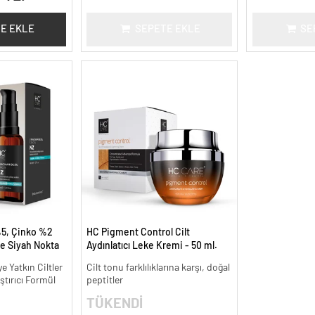
E EKLE
SEPETE EKLE
SE
5, Çinko %2
HC Pigment Control Cilt
e Siyah Nokta
Aydınlatıcı Leke Kremi - 50 ml.
meye Yardımcı
 Yatkın Ciltler
Cilt tonu farklılıklarına karşı, doğal
ştırıcı Formül
peptitler
TÜKENDİ