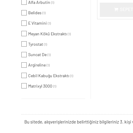
Alfa Arbutin
(1)
SEPET
Belides
(1)
E Vitamini
(1)
Meyan Kökü Ekstraktı
(1)
Tyrostat
(1)
Suncat De
(1)
Argireline
(1)
Cebil Kabuğu Ekstraktı
(1)
Matrixyl 3000
(1)
Bu sitede, alışverişlerinizde belirttiğiniz bilgileriniz 3. 