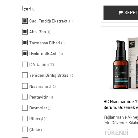
İçerik
SEPET
Cadı Fındığı Ekstraktı
(1)
Aha-Bha
(1)
Tazmanya Biberi
(1)
Hyaluronik Asit
(5)
C Vitamini
(3)
Yeniden Diriliş Bitkisi
(3)
Niasinamid
(2)
Pentavitin
(1)
HC Niacinamide %
Serum, Gözenek v
Daymoist
(1)
Oluşumunu Gider
Yağlanma ve Akneye
Riboxyl
- 30 ml.
(1)
İçin Gözenek Sıkıla
Çinko
(1)
TÜKENDİ