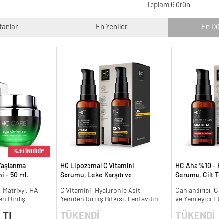
Toplam 6 ürün
tanlar
En Yeniler
En Dü
%30 İNDİRİM
Yaşlanma
HC Lipozomal C Vitamini
HC Aha %10 - 
i - 50 ml.
Serumu, Leke Karşıtı ve
Serumu, Cilt T
Aydınlatıcı - 30 ml.
Canlandırıcı - 
, Matrixyl, HA,
C Vitamini, Hyaluronic Asit,
Canlandırıcı, C
n Diriliş
Yeniden Diriliş Bitkisi, Pentavitin
ve Yenileyici E
TÜKENDİ
TÜKENDİ
 TL.