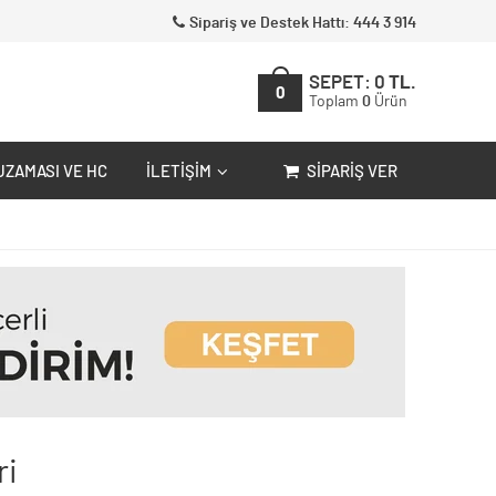
Sipariş ve Destek Hattı: 444 3 914
SEPET:
0
TL.
0
Toplam
0
Ürün
UZAMASI VE HC
İLETIŞIM
SIPARIŞ VER
ri