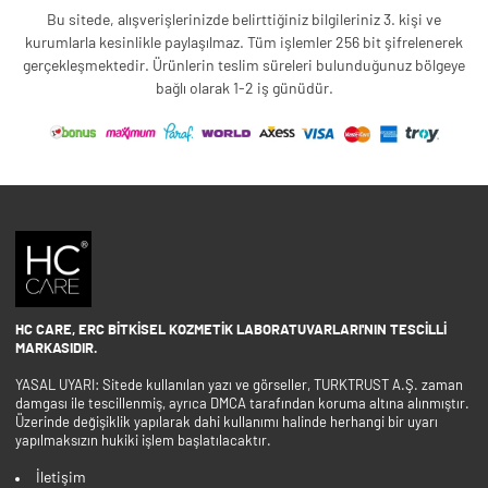
Bu sitede, alışverişlerinizde belirttiğiniz bilgileriniz 3. kişi ve
kurumlarla kesinlikle paylaşılmaz. Tüm işlemler 256 bit şifrelenerek
gerçekleşmektedir. Ürünlerin teslim süreleri bulunduğunuz bölgeye
bağlı olarak 1-2 iş günüdür.
HC CARE, ERC BITKISEL KOZMETIK LABORATUVARLARI'NIN TESCILLI
MARKASIDIR.
YASAL UYARI: Sitede kullanılan yazı ve görseller, TURKTRUST A.Ş. zaman
damgası ile tescillenmiş, ayrıca DMCA tarafından koruma altına alınmıştır.
Üzerinde değişiklik yapılarak dahi kullanımı halinde herhangi bir uyarı
yapılmaksızın hukiki işlem başlatılacaktır.
İletişim