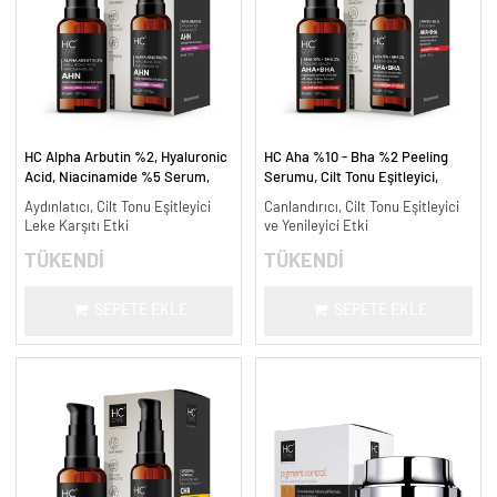
HC Alpha Arbutin %2, Hyaluronic
HC Aha %10 - Bha %2 Peeling
Acid, Niacinamide %5 Serum,
Serumu, Cilt Tonu Eşitleyici,
Leke Karşıtı ve Aydınlatıcı - 30
Canlandırıcı - 30 ml.
Aydınlatıcı, Cilt Tonu Eşitleyici
Canlandırıcı, Cilt Tonu Eşitleyici
ml.
Leke Karşıtı Etki
ve Yenileyici Etki
TÜKENDİ
TÜKENDİ
SEPETE EKLE
SEPETE EKLE