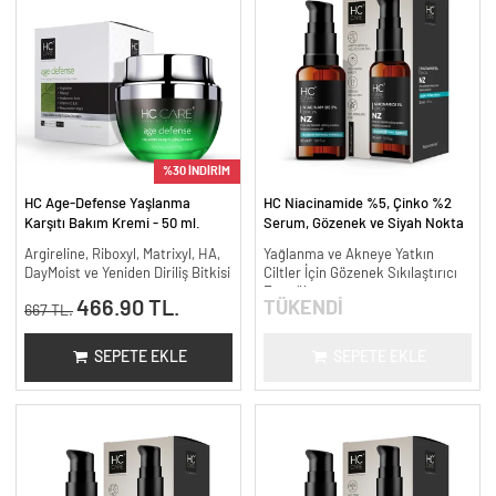
%30 İNDİRİM
HC Age-Defense Yaşlanma
HC Niacinamide %5, Çinko %2
Karşıtı Bakım Kremi - 50 ml.
Serum, Gözenek ve Siyah Nokta
Oluşumunu Gidermeye Yardımcı -
Argireline, Riboxyl, Matrixyl, HA,
Yağlanma ve Akneye Yatkın
30 ml.
DayMoist ve Yeniden Diriliş Bitkisi
Ciltler İçin Gözenek Sıkılaştırıcı
Formül
466.90 TL.
TÜKENDİ
667 TL.
SEPETE EKLE
SEPETE EKLE