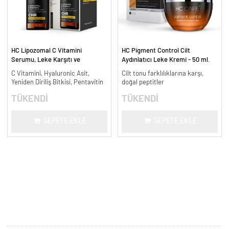
HC Lipozomal C Vitamini
HC Pigment Control Cilt
Serumu, Leke Karşıtı ve
Aydınlatıcı Leke Kremi - 50 ml.
Aydınlatıcı - 30 ml.
C Vitamini, Hyaluronic Asit,
Cilt tonu farklılıklarına karşı,
Yeniden Diriliş Bitkisi, Pentavitin
doğal peptitler
TÜKENDİ
TÜKENDİ
SEPETE EKLE
SEPETE EKLE