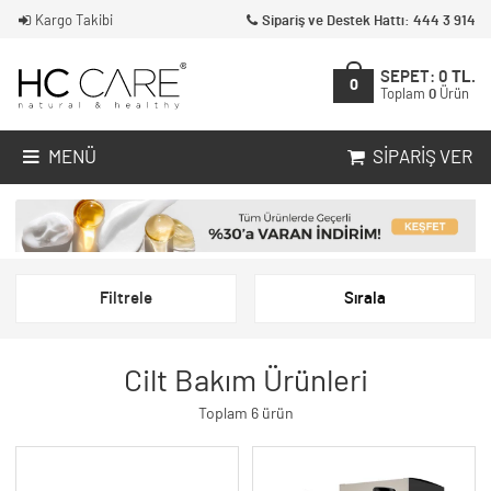
Kargo Takibi
Sipariş ve Destek Hattı: 444 3 914
SEPET:
0
TL.
0
Toplam
0
Ürün
MENÜ
SIPARIŞ VER
Filtrele
Sırala
Cilt Bakım Ürünleri
Toplam 6 ürün