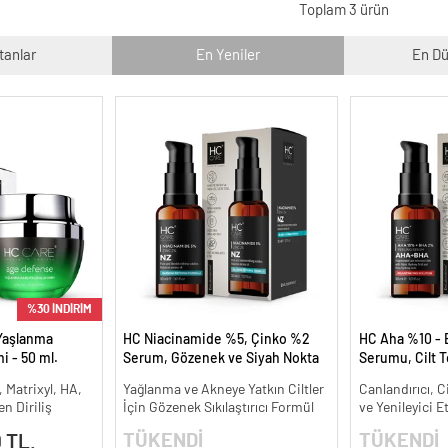
Toplam 3 ürün
tanlar
En Yeniler
En Dü
%30 İNDİRİM
Yaşlanma
HC Niacinamide %5, Çinko %2
HC Aha %10 - 
i - 50 ml.
Serum, Gözenek ve Siyah Nokta
Serumu, Cilt T
Oluşumunu Gidermeye Yardımcı
Canlandırıcı - 
, Matrixyl, HA,
Yağlanma ve Akneye Yatkın Ciltler
Canlandırıcı, C
- 30 ml.
n Diriliş
İçin Gözenek Sıkılaştırıcı Formül
ve Yenileyici E
TÜKENDİ
TÜKENDİ
 TL.