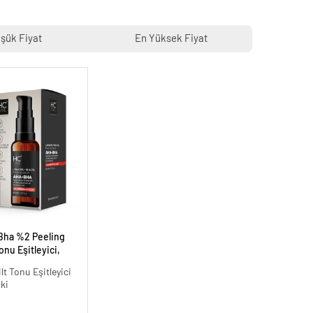
şük Fiyat
En Yüksek Fiyat
Bha %2 Peeling
onu Eşitleyici,
30 ml.
ilt Tonu Eşitleyici
tki