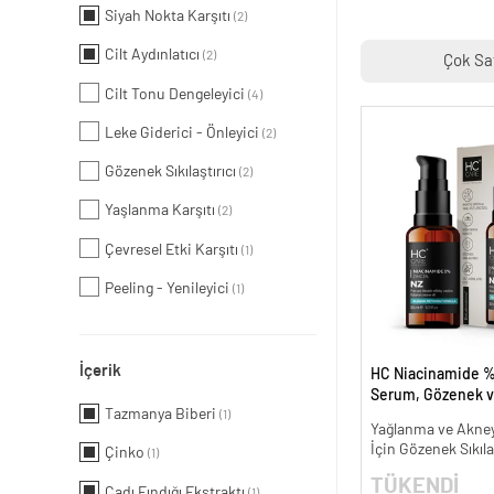
Siyah Nokta Karşıtı
(2)
Cilt Aydınlatıcı
(2)
Çok Sa
Cilt Tonu Dengeleyici
(4)
Leke Giderici - Önleyici
(2)
Gözenek Sıkılaştırıcı
(2)
Yaşlanma Karşıtı
(2)
Çevresel Etki Karşıtı
(1)
Peeling - Yenileyici
(1)
İçerik
HC Niacinamide %
Serum, Gözenek v
Tazmanya Biberi
(1)
Oluşumunu Gider
Yağlanma ve Akneye
- 30 ml.
İçin Gözenek Sıkıla
Çinko
(1)
TÜKENDİ
Cadı Fındığı Ekstraktı
(1)