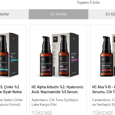
Toplam 3 ürün
tanlar
En Yeniler
En Dü
5, Çinko %2
HC Alpha Arbutin %2, Hyaluronic
HC Aha %10 - 
e Siyah Nokta
Acid, Niacinamide %5 Serum,
Serumu, Cilt T
meye Yardımcı
Leke Karşıtı ve Aydınlatıcı - 30 ml.
Canlandırıcı - 
 Yatkın Ciltler
Aydınlatıcı, Cilt Tonu Eşitleyici
Canlandırıcı, C
ştırıcı Formül
Leke Karşıtı Etki
ve Yenileyici E
TÜKENDİ
TÜKENDİ