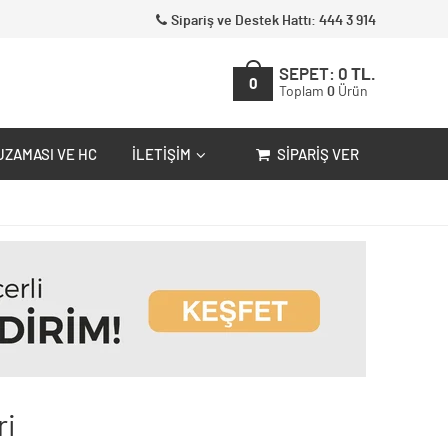
Sipariş ve Destek Hattı: 444 3 914
SEPET:
0
TL.
0
Toplam
0
Ürün
UZAMASI VE HC
İLETIŞIM
SIPARIŞ VER
ri