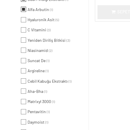
Alfa Arbutin
(1)
SEPET
Hyaluronik Asit
(5)
C Vitamini
(3)
Yeniden Diriliş Bitkisi
(3)
Niasinamid
(2)
Suncat De
(1)
Argireline
(1)
Cebil Kabuğu Ekstraktı
(1)
Aha-Bha
(1)
Matrixyl 3000
(1)
Pentavitin
(1)
Daymoist
(1)