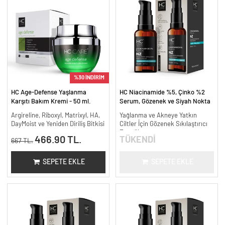
%30 İNDİRİM
HC Age-Defense Yaşlanma
HC Niacinamide %5, Çinko %2
Karşıtı Bakım Kremi - 50 ml.
Serum, Gözenek ve Siyah Nokta
Oluşumunu Gidermeye Yardımcı -
Argireline, Riboxyl, Matrixyl, HA,
Yağlanma ve Akneye Yatkın
30 ml.
DayMoist ve Yeniden Diriliş Bitkisi
Ciltler İçin Gözenek Sıkılaştırıcı
Formül
466.90 TL.
TÜKENDİ
667 TL.
SEPETE EKLE
SEPETE EKLE