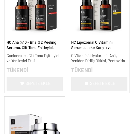
HC Aha %10 - Bha %2 Peeling
HC Lipozomal C Vitamini
Serumu, Cilt Tonu Eşitleyici,
Serumu, Leke Karşıtı ve
Canlandırıcı - 30 ml.
Aydınlatıcı - 30 ml.
Canlandırıcı, Cilt Tonu Eşitleyici
C Vitamini, Hyaluronic Asit,
ve Yenileyici Etki
Yeniden Diriliş Bitkisi, Pentavitin
TÜKENDİ
TÜKENDİ
SEPETE EKLE
SEPETE EKLE