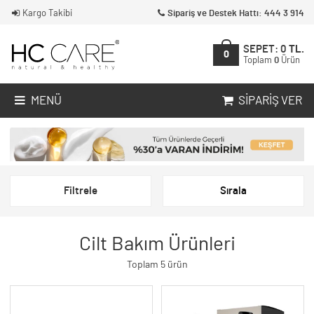
Kargo Takibi
Sipariş ve Destek Hattı: 444 3 914
SEPET:
0
TL.
0
Toplam
0
Ürün
MENÜ
SIPARIŞ VER
Filtrele
Sırala
Cilt Bakım Ürünleri
Toplam 5 ürün