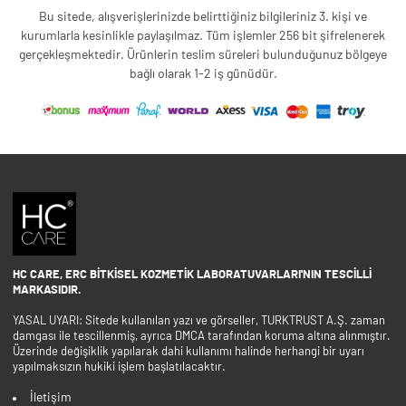
Bu sitede, alışverişlerinizde belirttiğiniz bilgileriniz 3. kişi ve
kurumlarla kesinlikle paylaşılmaz. Tüm işlemler 256 bit şifrelenerek
gerçekleşmektedir. Ürünlerin teslim süreleri bulunduğunuz bölgeye
bağlı olarak 1-2 iş günüdür.
HC CARE, ERC BITKISEL KOZMETIK LABORATUVARLARI'NIN TESCILLI
MARKASIDIR.
YASAL UYARI: Sitede kullanılan yazı ve görseller, TURKTRUST A.Ş. zaman
damgası ile tescillenmiş, ayrıca DMCA tarafından koruma altına alınmıştır.
Üzerinde değişiklik yapılarak dahi kullanımı halinde herhangi bir uyarı
yapılmaksızın hukiki işlem başlatılacaktır.
İletişim