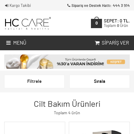
Kargo Takibi
Sipariş ve Destek Hattı: 444 3 914
SEPET:
0
TL.
0
Toplam
0
Ürün
MENÜ
SIPARIŞ VER
Filtrele
Sırala
Cilt Bakım Ürünleri
Toplam 4 ürün