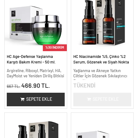
%30 İNDİRİM
HC Age-Defense Yaşlanma
HC Niacinamide %5, Çinko %2
Karşıtı Bakım Kremi - 50 ml.
Serum, Gözenek ve Siyah Nokta
Oluşumunu Gidermeye Yardımcı -
Argireline, Riboxyl, Matrixyl, HA,
Yağlanma ve Akneye Yatkın
30 ml.
DayMoist ve Yeniden Diriliş Bitkisi
Ciltler İçin Gözenek Sıkılaştırıcı
Formül
466.90 TL.
TÜKENDİ
667 TL.
SEPETE EKLE
SEPETE EKLE