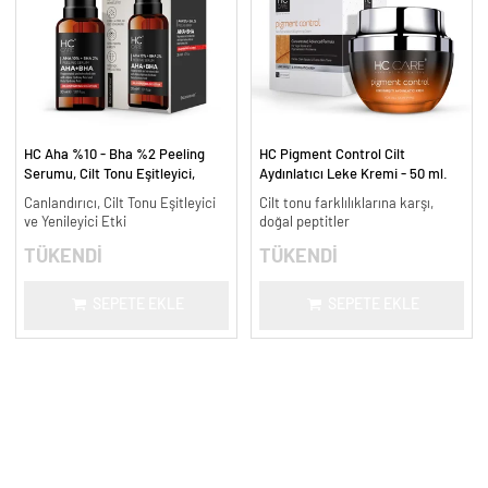
HC Aha %10 - Bha %2 Peeling
HC Pigment Control Cilt
Serumu, Cilt Tonu Eşitleyici,
Aydınlatıcı Leke Kremi - 50 ml.
Canlandırıcı - 30 ml.
Canlandırıcı, Cilt Tonu Eşitleyici
Cilt tonu farklılıklarına karşı,
ve Yenileyici Etki
doğal peptitler
TÜKENDİ
TÜKENDİ
SEPETE EKLE
SEPETE EKLE