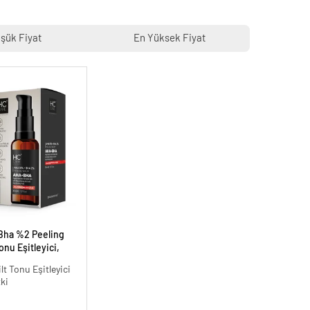
şük Fiyat
En Yüksek Fiyat
Bha %2 Peeling
onu Eşitleyici,
30 ml.
ilt Tonu Eşitleyici
tki