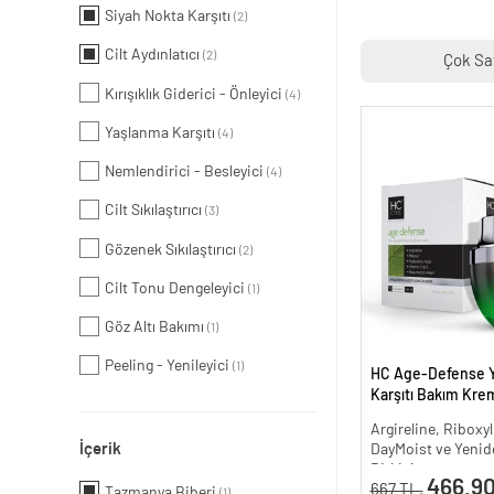
Siyah Nokta Karşıtı
(2)
Cilt Aydınlatıcı
(2)
Çok Sa
Kırışıklık Giderici - Önleyici
(4)
Yaşlanma Karşıtı
(4)
Nemlendirici - Besleyici
(4)
Cilt Sıkılaştırıcı
(3)
Gözenek Sıkılaştırıcı
(2)
Cilt Tonu Dengeleyici
(1)
Göz Altı Bakımı
(1)
Peeling - Yenileyici
(1)
HC Age-Defense 
Karşıtı Bakım Krem
Argireline, Riboxyl
İçerik
DayMoist ve Yenide
Bitkisi
466.90
667 TL.
Tazmanya Biberi
(1)