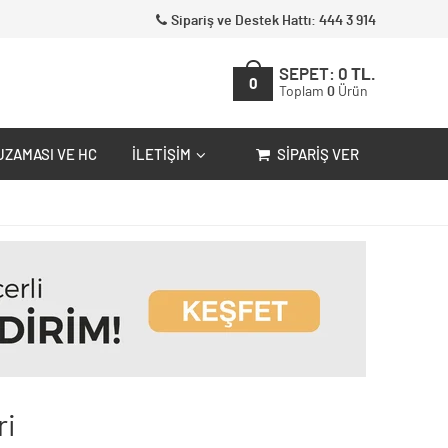
Sipariş ve Destek Hattı: 444 3 914
SEPET:
0
TL.
0
Toplam
0
Ürün
UZAMASI VE HC
İLETIŞIM
SIPARIŞ VER
ri