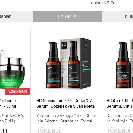
Toplam 3 ürün
tanlar
En Yeniler
En Dü
%30 İNDİRİM
Yaşlanma
HC Niacinamide %5, Çinko %2
HC Aha %10 - 
i - 50 ml.
Serum, Gözenek ve Siyah Nokta
Serumu, Cilt T
Oluşumunu Gidermeye Yardımcı
Canlandırıcı - 
, Matrixyl, HA,
Yağlanma ve Akneye Yatkın Ciltler
Canlandırıcı, C
- 30 ml.
n Diriliş
İçin Gözenek Sıkılaştırıcı Formül
ve Yenileyici E
TÜKENDİ
TÜKENDİ
 TL.