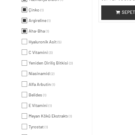
Çinko
(1)
SEPET
Argireline
(1)
Aha-Bha
(1)
Hyaluronik Asit
(5)
C Vitamini
(3)
Yeniden Diriliş Bitkisi
(3)
Niasinamid
(2)
Alfa Arbutin
(1)
Belides
(1)
E Vitamini
(1)
Meyan Kökü Ekstraktı
(1)
Tyrostat
(1)