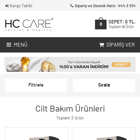
Kargo Takibi
Sipariş ve Destek Hattı: 444 3 914
SEPET:
0
TL.
0
Toplam
0
Ürün
MENÜ
SIPARIŞ VER
Filtrele
Sırala
Cilt Bakım Ürünleri
Toplam 2 ürün