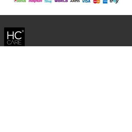
HC CARE, ERC BITKISEL KOZMETIK LABORATUVARLARI'NIN TESCILLI
MARKASIDIR.
YASAL UYARI: Sitede kullanılan yazı ve görseller, TURKTRUST A.Ş. zaman
damgası ile tescillenmiş, ayrıca DMCA tarafından koruma altına alınmıştır.
Üzerinde değişiklik yapılarak dahi kullanımı halinde herhangi bir uyarı
yapılmaksızın hukiki işlem başlatılacaktır.
İletişim
Gizlilik ve Güvenlik Politikası
Mesafeli Satış Sözleşmesi
İade ve Değişim Şartları
Teslimat Koşulları