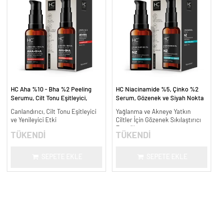
HC Aha %10 - Bha %2 Peeling
HC Niacinamide %5, Çinko %2
Serumu, Cilt Tonu Eşitleyici,
Serum, Gözenek ve Siyah Nokta
Canlandırıcı - 30 ml.
Oluşumunu Gidermeye Yardımcı -
Canlandırıcı, Cilt Tonu Eşitleyici
Yağlanma ve Akneye Yatkın
30 ml.
ve Yenileyici Etki
Ciltler İçin Gözenek Sıkılaştırıcı
Formül
TÜKENDİ
TÜKENDİ
SEPETE EKLE
SEPETE EKLE