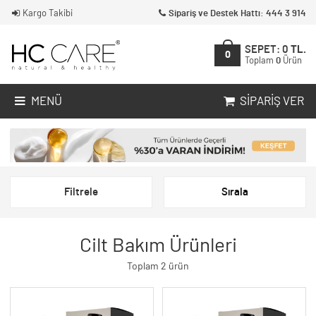
Kargo Takibi
Sipariş ve Destek Hattı: 444 3 914
SEPET:
0
TL.
0
Toplam
0
Ürün
MENÜ
SIPARIŞ VER
Filtrele
Sırala
Cilt Bakım Ürünleri
Toplam 2 ürün