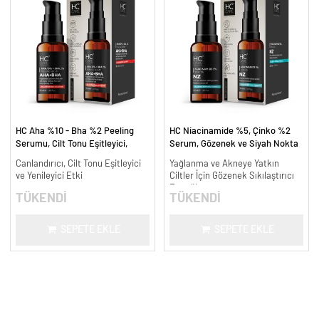
HC Aha %10 - Bha %2 Peeling
HC Niacinamide %5, Çinko %2
Serumu, Cilt Tonu Eşitleyici,
Serum, Gözenek ve Siyah Nokta
Canlandırıcı - 30 ml.
Oluşumunu Gidermeye Yardımcı -
Canlandırıcı, Cilt Tonu Eşitleyici
Yağlanma ve Akneye Yatkın
30 ml.
ve Yenileyici Etki
Ciltler İçin Gözenek Sıkılaştırıcı
Formül
TÜKENDİ
TÜKENDİ
SEPETE EKLE
SEPETE EKLE