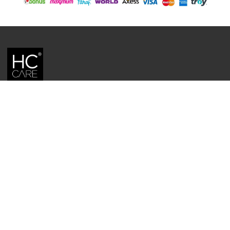
HC CARE, ERC BITKISEL KOZMETIK LABORATUVARLARI'NIN TESCILLI
MARKASIDIR.
YASAL UYARI: Sitede kullanılan yazı ve görseller, TURKTRUST A.Ş. zaman
damgası ile tescillenmiş, ayrıca DMCA tarafından koruma altına alınmıştır.
Üzerinde değişiklik yapılarak dahi kullanımı halinde herhangi bir uyarı
yapılmaksızın hukiki işlem başlatılacaktır.
İletişim
Gizlilik ve Güvenlik Politikası
Mesafeli Satış Sözleşmesi
İade ve Değişim Şartları
Teslimat Koşulları