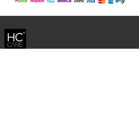
HC CARE, ERC BITKISEL KOZMETIK LABORATUVARLARI'NIN TESCILLI
MARKASIDIR.
YASAL UYARI: Sitede kullanılan yazı ve görseller, TURKTRUST A.Ş. zaman
damgası ile tescillenmiş, ayrıca DMCA tarafından koruma altına alınmıştır.
Üzerinde değişiklik yapılarak dahi kullanımı halinde herhangi bir uyarı
yapılmaksızın hukiki işlem başlatılacaktır.
İletişim
Gizlilik ve Güvenlik Politikası
Mesafeli Satış Sözleşmesi
İade ve Değişim Şartları
Teslimat Koşulları