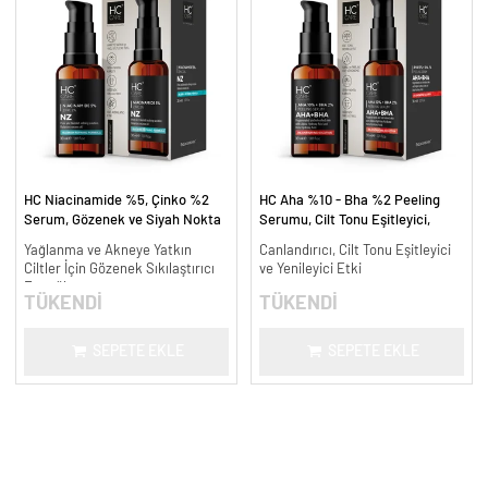
HC Niacinamide %5, Çinko %2
HC Aha %10 - Bha %2 Peeling
Serum, Gözenek ve Siyah Nokta
Serumu, Cilt Tonu Eşitleyici,
Oluşumunu Gidermeye Yardımcı -
Canlandırıcı - 30 ml.
Yağlanma ve Akneye Yatkın
Canlandırıcı, Cilt Tonu Eşitleyici
30 ml.
Ciltler İçin Gözenek Sıkılaştırıcı
ve Yenileyici Etki
Formül
TÜKENDİ
TÜKENDİ
SEPETE EKLE
SEPETE EKLE