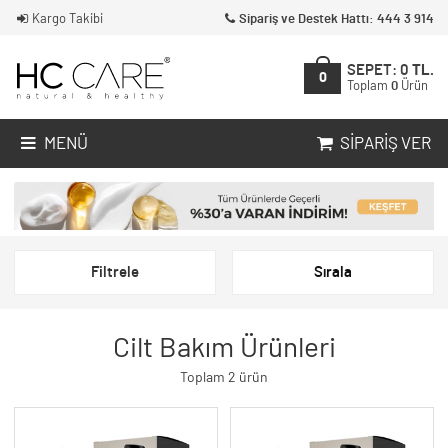
Kargo Takibi
Sipariş ve Destek Hattı: 444 3 914
SEPET:
0
TL.
0
Toplam
0
Ürün
MENÜ
SIPARIŞ VER
Filtrele
Sırala
Cilt Bakım Ürünleri
Toplam 2 ürün