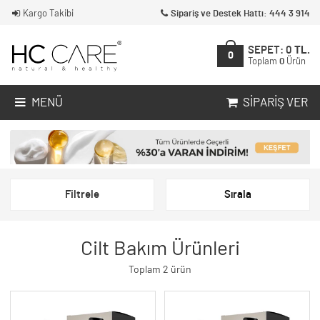
Kargo Takibi
Sipariş ve Destek Hattı: 444 3 914
SEPET:
0
TL.
0
Toplam
0
Ürün
MENÜ
SIPARIŞ VER
Filtrele
Sırala
Cilt Bakım Ürünleri
Toplam 2 ürün