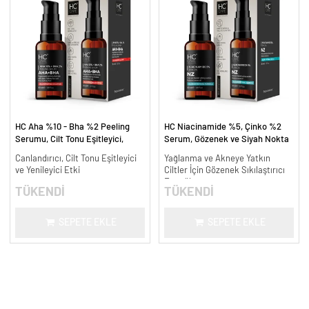
HC Aha %10 - Bha %2 Peeling
HC Niacinamide %5, Çinko %2
Serumu, Cilt Tonu Eşitleyici,
Serum, Gözenek ve Siyah Nokta
Canlandırıcı - 30 ml.
Oluşumunu Gidermeye Yardımcı -
Canlandırıcı, Cilt Tonu Eşitleyici
Yağlanma ve Akneye Yatkın
30 ml.
ve Yenileyici Etki
Ciltler İçin Gözenek Sıkılaştırıcı
Formül
TÜKENDİ
TÜKENDİ
SEPETE EKLE
SEPETE EKLE