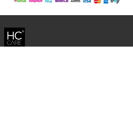
HC CARE, ERC BITKISEL KOZMETIK LABORATUVARLARI'NIN TESCILLI
MARKASIDIR.
YASAL UYARI: Sitede kullanılan yazı ve görseller, TURKTRUST A.Ş. zaman
damgası ile tescillenmiş, ayrıca DMCA tarafından koruma altına alınmıştır.
Üzerinde değişiklik yapılarak dahi kullanımı halinde herhangi bir uyarı
yapılmaksızın hukiki işlem başlatılacaktır.
İletişim
Gizlilik ve Güvenlik Politikası
Mesafeli Satış Sözleşmesi
İade ve Değişim Şartları
Teslimat Koşulları