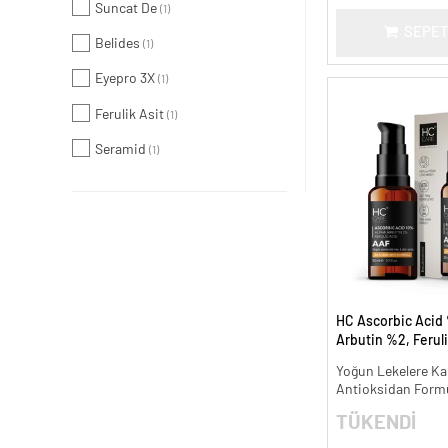
Suncat De
(1)
SEPET
Belides
(1)
Eyepro 3X
(1)
Ferulik Asit
(1)
Seramid
(1)
HC Ascorbic Acid 
Arbutin %2, Ferul
Koyu ve Yoğun Lek
Yoğun Lekelere Kar
ml.
Antioksidan Form
TÜKENDİ