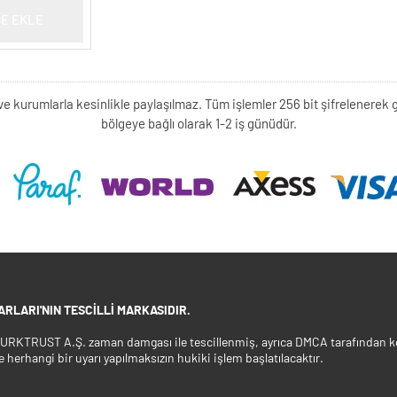
E EKLE
kişi ve kurumlarla kesinlikle paylaşılmaz. Tüm işlemler 256 bit şifrelene
bölgeye bağlı olarak 1-2 iş günüdür.
RLARI'NIN TESCILLI MARKASIDIR.
 TURKTRUST A.Ş. zaman damgası ile tescillenmiş, ayrıca DMCA tarafından ko
e herhangi bir uyarı yapılmaksızın hukiki işlem başlatılacaktır.