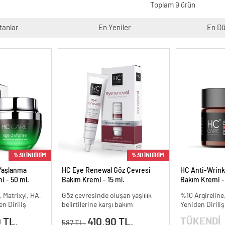
Toplam 9 ürün
tanlar
En Yeniler
En Dü
%30 İNDİRİM
%30 İNDİRİM
Yaşlanma
HC Eye Renewal Göz Çevresi
HC Anti-Wrinkle
i - 50 ml.
Bakım Kremi - 15 ml.
Bakım Kremi -
, Matrixyl, HA,
Göz çevresinde oluşan yaşlılık
%10 Argireline,
n Diriliş
belirtilerine karşı bakım
Yeniden Diriliş
TÜKENDİ
 TL.
410.90 TL.
587 TL.