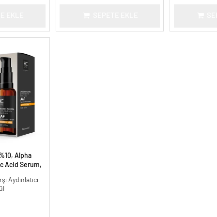
E EKLE
SEPETE EKLE
SE
%10, Alpha
ic Acid Serum,
e Karşıtı - 30
şı Aydınlatıcı
ül