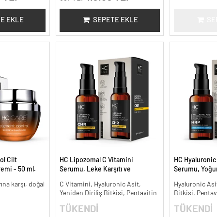
E EKLE
SEPETE EKLE
SE
l Cilt
HC Lipozomal C Vitamini
HC Hyaluronic 
remi - 50 ml.
Serumu, Leke Karşıtı ve
Serumu, Yoğun
Aydınlatıcı - 30 ml.
ml.
arına karşı, doğal
C Vitamini, Hyaluronic Asit,
Hyaluronic Asit
Yeniden Diriliş Bitkisi, Pentavitin
Bitkisi, Pentav
TÜKENDİ
TÜKENDİ