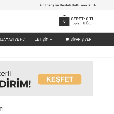
Sipariş ve Destek Hattı: 444 3 914
SEPET:
0
TL.
0
Toplam
0
Ürün
UZAMASI VE HC
İLETIŞIM
SIPARIŞ VER
ri