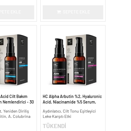
PETE EKLE
SEPETE EKLE
Acid Cilt Bakım
HC Alpha Arbutin %2, Hyaluronic
 Nemlendirici - 30
Acid, Niacinamide %5 Serum,
Leke Karşıtı ve Aydınlatıcı - 30 ml.
, Yeniden Diriliş
Aydınlatıcı, Cilt Tonu Eşitleyici
itin, A. Colubrina
Leke Karşıtı Etki
TÜKENDİ