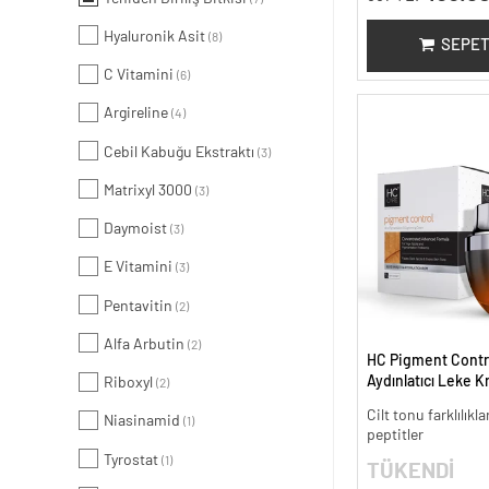
Hyaluronik Asit
(8)
SEPET
C Vitamini
(6)
Argireline
(4)
Cebil Kabuğu Ekstraktı
(3)
Matrixyl 3000
(3)
Daymoist
(3)
E Vitamini
(3)
Pentavitin
(2)
Alfa Arbutin
(2)
HC Pigment Contro
Aydınlatıcı Leke K
Riboxyl
(2)
Cilt tonu farklılıkl
Niasinamid
(1)
peptitler
Tyrostat
(1)
TÜKENDİ