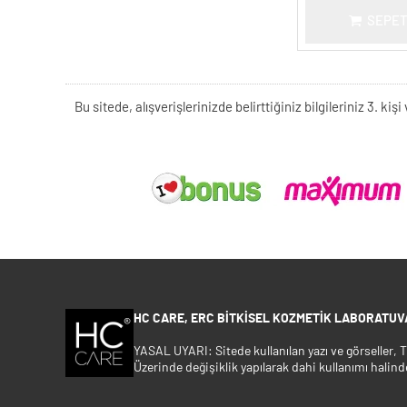
SEPET
Bu sitede, alışverişlerinizde belirttiğiniz bilgileriniz 3. 
HC CARE, ERC BITKISEL KOZMETIK LABORATUVA
YASAL UYARI: Sitede kullanılan yazı ve görseller,
Üzerinde değişiklik yapılarak dahi kullanımı halind