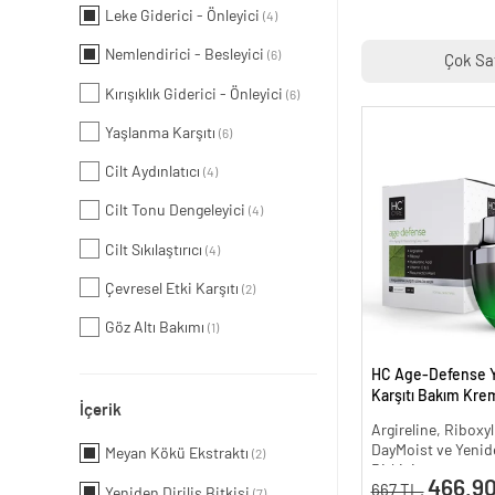
Leke Giderici - Önleyici
(4)
Nemlendirici - Besleyici
(6)
Çok Sa
Kırışıklık Giderici - Önleyici
(6)
Yaşlanma Karşıtı
(6)
Cilt Aydınlatıcı
(4)
Cilt Tonu Dengeleyici
(4)
Cilt Sıkılaştırıcı
(4)
Çevresel Etki Karşıtı
(2)
Göz Altı Bakımı
(1)
HC Age-Defense 
Karşıtı Bakım Krem
İçerik
Argireline, Riboxyl
DayMoist ve Yenide
Meyan Kökü Ekstraktı
(2)
Bitkisi
466.90
667 TL.
Yeniden Diriliş Bitkisi
(7)