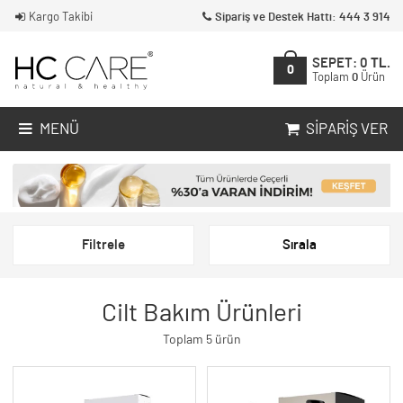
Kargo Takibi
Sipariş ve Destek Hattı: 444 3 914
SEPET:
0
TL.
0
Toplam
0
Ürün
MENÜ
SIPARIŞ VER
Filtrele
Sırala
Cilt Bakım Ürünleri
Toplam 5 ürün