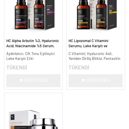
HC Alpha Arbutin %2, Hyaluronic
HC Lipozomal C Vitamini
Acid, Niacinamide %5 Serum,
Serumu, Leke Karşıtı ve
Leke Karşıtı ve Aydınlatıcı - 30
Aydınlatıcı - 30 ml.
Aydınlatıcı, Cilt Tonu Eşitleyici
C Vitamini, Hyaluronic Asit,
ml.
Leke Karşıtı Etki
Yeniden Diriliş Bitkisi, Pentavitin
TÜKENDİ
TÜKENDİ
SEPETE EKLE
SEPETE EKLE