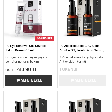
%30 İNDİRİM
HC Eye Renewal Göz Çevresi
HC Ascorbic Acid %10, Alpha
Bakım Kremi - 15 ml.
Arbutin %2, Ferulic Acid Serum,
Koyu ve Yoğun Leke Karşıtı - 30
Göz çevresinde oluşan yaşlılık
Yoğun Lekelere Karşı Aydınlatıcı
ml.
belirtilerine karşı bakım
Antioksidan Formül
410.90 TL.
TÜKENDİ
587 TL.
SEPETE EKLE
SEPETE EKLE