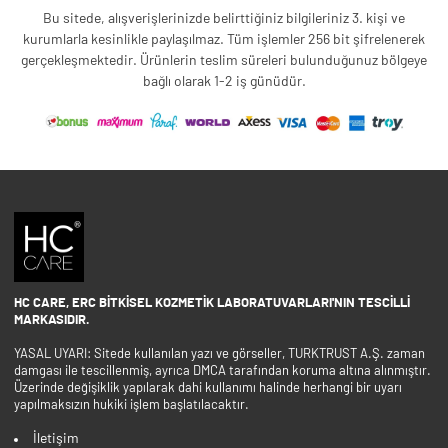
Bu sitede, alışverişlerinizde belirttiğiniz bilgileriniz 3. kişi ve
kurumlarla kesinlikle paylaşılmaz. Tüm işlemler 256 bit şifrelenerek
gerçekleşmektedir. Ürünlerin teslim süreleri bulunduğunuz bölgeye
bağlı olarak 1-2 iş günüdür.
HC CARE, ERC BITKISEL KOZMETIK LABORATUVARLARI'NIN TESCILLI
MARKASIDIR.
YASAL UYARI: Sitede kullanılan yazı ve görseller, TURKTRUST A.Ş. zaman
damgası ile tescillenmiş, ayrıca DMCA tarafından koruma altına alınmıştır.
Üzerinde değişiklik yapılarak dahi kullanımı halinde herhangi bir uyarı
yapılmaksızın hukiki işlem başlatılacaktır.
İletişim