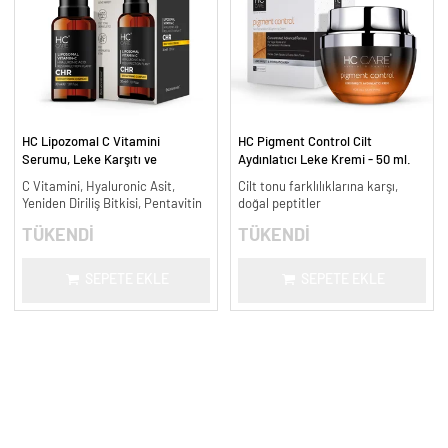
HC Lipozomal C Vitamini
HC Pigment Control Cilt
Serumu, Leke Karşıtı ve
Aydınlatıcı Leke Kremi - 50 ml.
Aydınlatıcı - 30 ml.
C Vitamini, Hyaluronic Asit,
Cilt tonu farklılıklarına karşı,
Yeniden Diriliş Bitkisi, Pentavitin
doğal peptitler
TÜKENDİ
TÜKENDİ
SEPETE EKLE
SEPETE EKLE