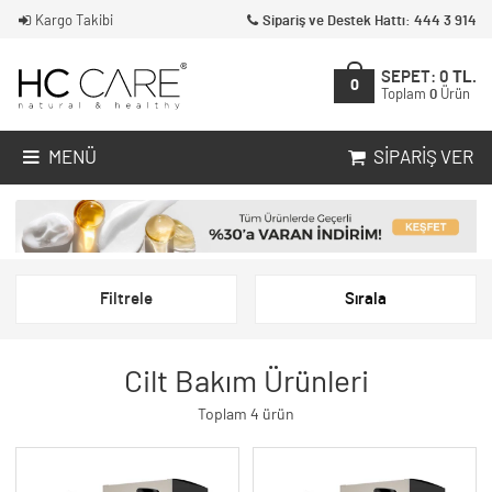
Kargo Takibi
Sipariş ve Destek Hattı: 444 3 914
SEPET:
0
TL.
0
Toplam
0
Ürün
MENÜ
SIPARIŞ VER
Filtrele
Sırala
Cilt Bakım Ürünleri
Toplam 4 ürün