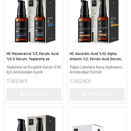
HC Resveratrol %3, Ferulic Acid
HC Ascorbic Acid %10, Alpha
%0.5 Serum, Yaşlanma ve
Arbutin %2, Ferulic Acid Serum,
Kırışıklık Karşıtı - 30 ml.
Koyu ve Yoğun Leke Karşıtı - 30
Yaşlanma ve Kırışıklık Karşıtı Etki
Yoğun Lekelere Karşı Aydınlatıcı
ml.
İçin Antioksidan İçerik
Antioksidan Formül
TÜKENDİ
TÜKENDİ
SEPETE EKLE
SEPETE EKLE