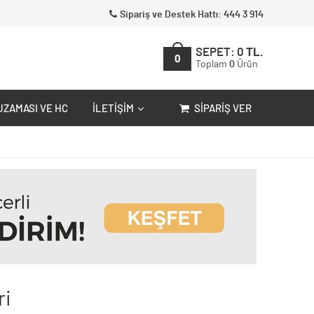
Sipariş ve Destek Hattı: 444 3 914
SEPET:
0
TL.
0
Toplam
0
Ürün
UZAMASI VE HC
İLETIŞIM
SIPARIŞ VER
ri