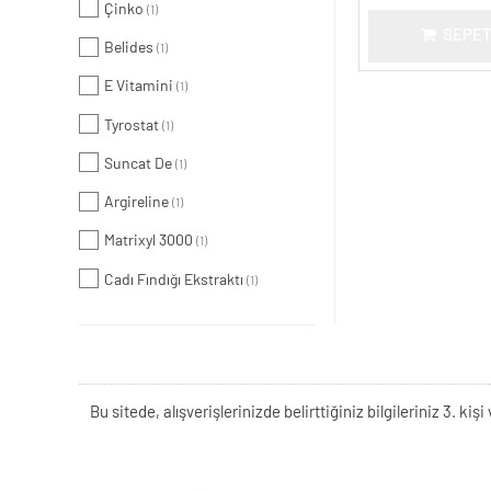
Çinko
(1)
SEPET
Belides
(1)
E Vitamini
(1)
Tyrostat
(1)
Suncat De
(1)
Argireline
(1)
Matrixyl 3000
(1)
Cadı Fındığı Ekstraktı
(1)
Bu sitede, alışverişlerinizde belirttiğiniz bilgileriniz 3. 