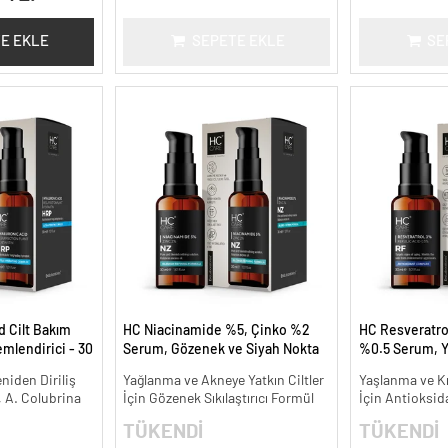
E EKLE
SEPETE EKLE
SE
d Cilt Bakım
HC Niacinamide %5, Çinko %2
HC Resveratrol
lendirici - 30
Serum, Gözenek ve Siyah Nokta
%0.5 Serum, Y
Oluşumunu Gidermeye Yardımcı
Kırışıklık Karşıt
niden Diriliş
Yağlanma ve Akneye Yatkın Ciltler
Yaşlanma ve Kır
- 30 ml.
, A. Colubrina
İçin Gözenek Sıkılaştırıcı Formül
İçin Antioksid
TÜKENDİ
TÜKENDİ