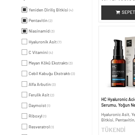
Yeniden Diriliş Bitkisi
(4)
SEPET
Pentavitin
(2)
Niasinamid
(3)
Hyaluronik Asit
(7)
C Vitamini
(4)
Meyan Kökü Ekstraktı
(3)
Cebil Kabuğu Ekstraktı
(3)
Alfa Arbutin
(3)
Ferulik Asit
(2)
HC Hyaluronic Aci
Serumu, Yoğun Nem
Daymoist
(1)
ml.
Hyaluronic Asit, Ye
Riboxyl
(1)
Bitkisi, Pentavitin
Resveratrol
(1)
TÜKENDİ