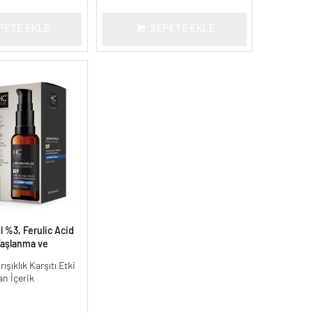
PETE EKLE
SEPETE EKLE
 %3, Ferulic Acid
aşlanma ve
ı - 30 ml.
ışıklık Karşıtı Etki
an İçerik