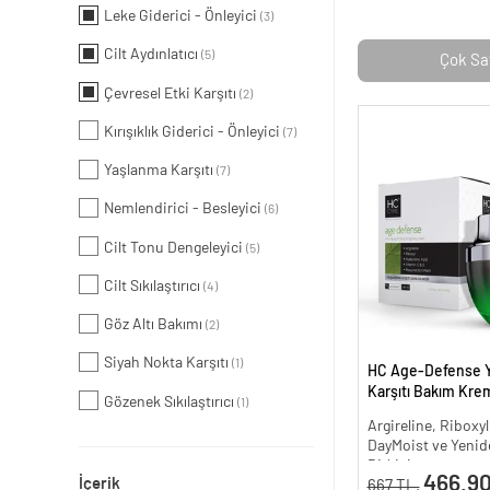
Leke Giderici - Önleyici
(3)
Cilt Aydınlatıcı
(5)
Çok Sa
Çevresel Etki Karşıtı
(2)
Kırışıklık Giderici - Önleyici
(7)
Yaşlanma Karşıtı
(7)
Nemlendirici - Besleyici
(6)
Cilt Tonu Dengeleyici
(5)
Cilt Sıkılaştırıcı
(4)
Göz Altı Bakımı
(2)
Siyah Nokta Karşıtı
(1)
HC Age-Defense 
Karşıtı Bakım Krem
Gözenek Sıkılaştırıcı
(1)
Argireline, Riboxyl
DayMoist ve Yenide
Bitkisi
466.90
İçerik
667 TL.