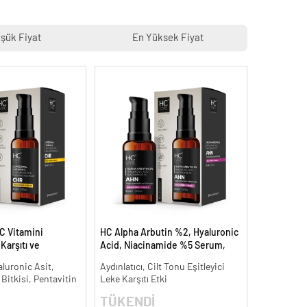
şük Fiyat
En Yüksek Fiyat
C Vitamini
HC Alpha Arbutin %2, Hyaluronic
arşıtı ve
Acid, Niacinamide %5 Serum,
 ml.
Leke Karşıtı ve Aydınlatıcı - 30 ml.
aluronic Asit,
Aydınlatıcı, Cilt Tonu Eşitleyici
 Bitkisi, Pentavitin
Leke Karşıtı Etki
TÜKENDİ