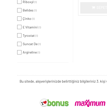
Riboxyl
(1)
SEPET
Belides
(1)
Çinko
(1)
E Vitamini
(1)
Tyrostat
(1)
Suncat De
(1)
Argireline
(1)
Bu sitede, alışverişlerinizde belirttiğiniz bilgileriniz 3. 