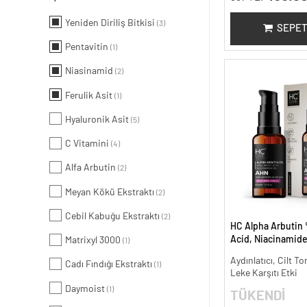
Yeniden Diriliş Bitkisi
(3)
SEPET
Pentavitin
(1)
Niasinamid
(2)
Ferulik Asit
(1)
Hyaluronik Asit
(5)
C Vitamini
(4)
Alfa Arbutin
(2)
Meyan Kökü Ekstraktı
(2)
Cebil Kabuğu Ekstraktı
(2)
HC Alpha Arbutin 
Acid, Niacinamid
Matrixyl 3000
(1)
Leke Karşıtı ve Ayd
Aydınlatıcı, Cilt To
Cadı Fındığı Ekstraktı
(1)
Leke Karşıtı Etki
Daymoist
(1)
TÜKENDİ