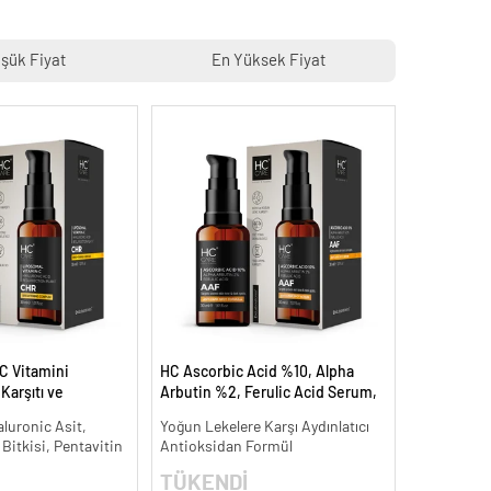
şük Fiyat
En Yüksek Fiyat
C Vitamini
HC Ascorbic Acid %10, Alpha
arşıtı ve
Arbutin %2, Ferulic Acid Serum,
 ml.
Koyu ve Yoğun Leke Karşıtı - 30
aluronic Asit,
Yoğun Lekelere Karşı Aydınlatıcı
ml.
 Bitkisi, Pentavitin
Antioksidan Formül
TÜKENDİ