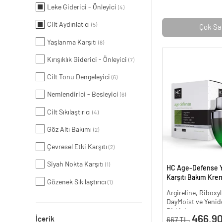
Leke Giderici - Önleyici
(4)
Cilt Aydınlatıcı
(5)
Çok Sa
Yaşlanma Karşıtı
(8)
Kırışıklık Giderici - Önleyici
(7)
Cilt Tonu Dengeleyici
(6)
Nemlendirici - Besleyici
(6)
Cilt Sıkılaştırıcı
(4)
Göz Altı Bakımı
(2)
Çevresel Etki Karşıtı
(2)
Siyah Nokta Karşıtı
(1)
HC Age-Defense 
Karşıtı Bakım Krem
Gözenek Sıkılaştırıcı
(1)
Argireline, Riboxyl
DayMoist ve Yenide
Bitkisi
466.90
İçerik
667 TL.