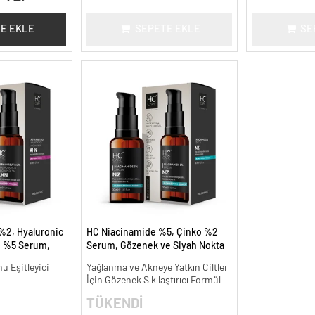
E EKLE
SEPETE EKLE
SE
%2, Hyaluronic
HC Niacinamide %5, Çinko %2
e %5 Serum,
Serum, Gözenek ve Siyah Nokta
ınlatıcı - 30 ml.
Oluşumunu Gidermeye Yardımcı
nu Eşitleyici
Yağlanma ve Akneye Yatkın Ciltler
- 30 ml.
İçin Gözenek Sıkılaştırıcı Formül
TÜKENDİ