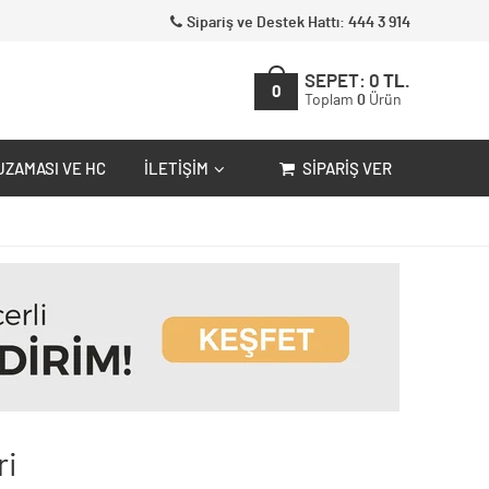
Sipariş ve Destek Hattı: 444 3 914
SEPET:
0
TL.
0
Toplam
0
Ürün
UZAMASI VE HC
İLETIŞIM
SIPARIŞ VER
ri