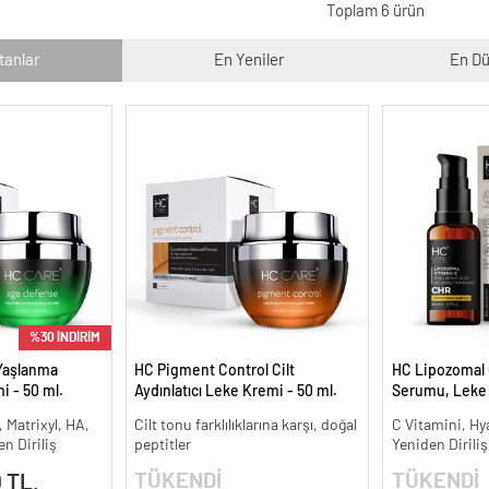
Toplam 6 ürün
tanlar
En Yeniler
En Dü
%30 İNDİRİM
Yaşlanma
HC Pigment Control Cilt
HC Lipozomal 
i - 50 ml.
Aydınlatıcı Leke Kremi - 50 ml.
Serumu, Leke K
Aydınlatıcı - 30
, Matrixyl, HA,
Cilt tonu farklılıklarına karşı, doğal
C Vitamini, Hy
n Diriliş
peptitler
Yeniden Diriliş
TÜKENDİ
TÜKENDİ
 TL.