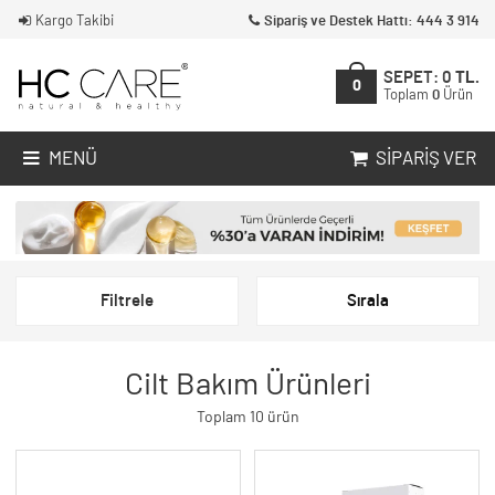
Kargo Takibi
Sipariş ve Destek Hattı: 444 3 914
SEPET:
0
TL.
0
Toplam
0
Ürün
MENÜ
SIPARIŞ VER
Filtrele
Sırala
Cilt Bakım Ürünleri
Toplam 10 ürün