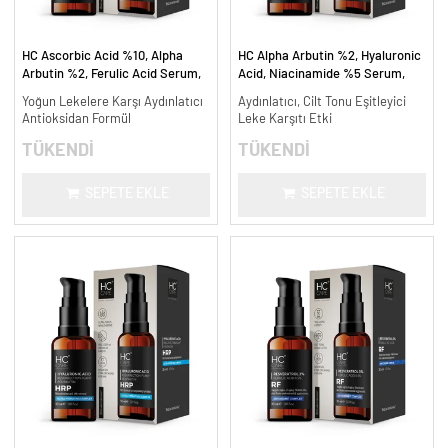
HC Ascorbic Acid %10, Alpha
HC Alpha Arbutin %2, Hyaluronic
Arbutin %2, Ferulic Acid Serum,
Acid, Niacinamide %5 Serum,
Koyu ve Yoğun Leke Karşıtı - 30
Leke Karşıtı ve Aydınlatıcı - 30
Yoğun Lekelere Karşı Aydınlatıcı
Aydınlatıcı, Cilt Tonu Eşitleyici
ml.
ml.
Antioksidan Formül
Leke Karşıtı Etki
TÜKENDİ
TÜKENDİ
SEPETE EKLE
SEPETE EKLE