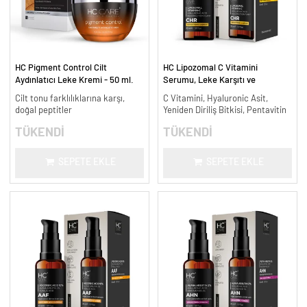
HC Pigment Control Cilt
HC Lipozomal C Vitamini
Aydınlatıcı Leke Kremi - 50 ml.
Serumu, Leke Karşıtı ve
Aydınlatıcı - 30 ml.
Cilt tonu farklılıklarına karşı,
C Vitamini, Hyaluronic Asit,
doğal peptitler
Yeniden Diriliş Bitkisi, Pentavitin
TÜKENDİ
TÜKENDİ
SEPETE EKLE
SEPETE EKLE