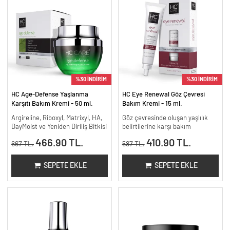
%30 İNDİRİM
%30 İNDİRİM
HC Age-Defense Yaşlanma
HC Eye Renewal Göz Çevresi
Karşıtı Bakım Kremi - 50 ml.
Bakım Kremi - 15 ml.
Argireline, Riboxyl, Matrixyl, HA,
Göz çevresinde oluşan yaşlılık
DayMoist ve Yeniden Diriliş Bitkisi
belirtilerine karşı bakım
466.90 TL.
410.90 TL.
667 TL.
587 TL.
SEPETE EKLE
SEPETE EKLE