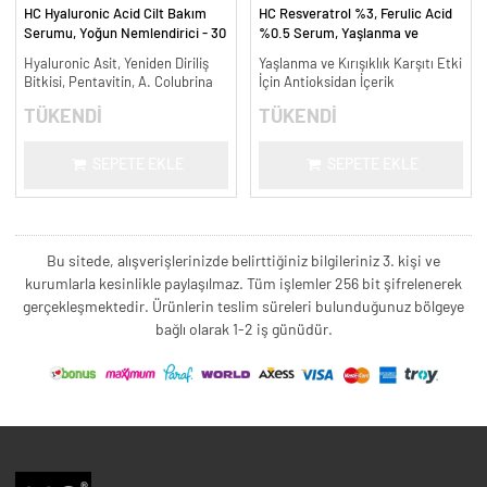
HC Hyaluronic Acid Cilt Bakım
HC Resveratrol %3, Ferulic Acid
Serumu, Yoğun Nemlendirici - 30
%0.5 Serum, Yaşlanma ve
ml.
Kırışıklık Karşıtı - 30 ml.
Hyaluronic Asit, Yeniden Diriliş
Yaşlanma ve Kırışıklık Karşıtı Etki
Bitkisi, Pentavitin, A. Colubrina
İçin Antioksidan İçerik
TÜKENDİ
TÜKENDİ
SEPETE EKLE
SEPETE EKLE
Bu sitede, alışverişlerinizde belirttiğiniz bilgileriniz 3. kişi ve
kurumlarla kesinlikle paylaşılmaz. Tüm işlemler 256 bit şifrelenerek
gerçekleşmektedir. Ürünlerin teslim süreleri bulunduğunuz bölgeye
bağlı olarak 1-2 iş günüdür.