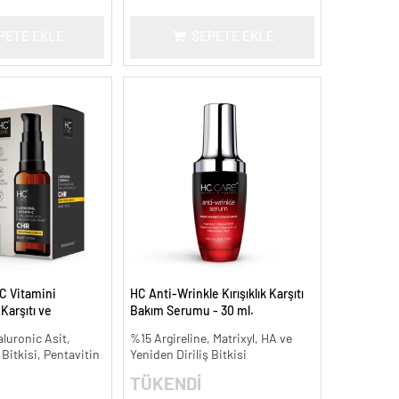
PETE EKLE
SEPETE EKLE
C Vitamini
HC Anti-Wrinkle Kırışıklık Karşıtı
arşıtı ve
Bakım Serumu - 30 ml.
 ml.
aluronic Asit,
%15 Argireline, Matrixyl, HA ve
 Bitkisi, Pentavitin
Yeniden Diriliş Bitkisi
TÜKENDİ