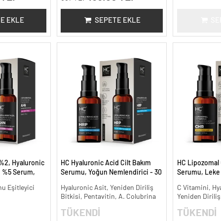
E EKLE
SEPETE EKLE
SE
%2, Hyaluronic
HC Hyaluronic Acid Cilt Bakım
HC Lipozomal 
e %5 Serum,
Serumu, Yoğun Nemlendirici - 30
Serumu, Leke K
ınlatıcı - 30 ml.
ml.
Aydınlatıcı - 30
nu Eşitleyici
Hyaluronic Asit, Yeniden Diriliş
C Vitamini, Hy
Bitkisi, Pentavitin, A. Colubrina
Yeniden Diriliş
TÜKENDİ
TÜKENDİ