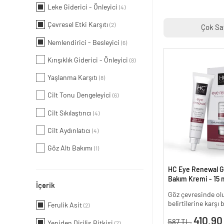
Leke Giderici - Önleyici
(4)
Çevresel Etki Karşıtı
(2)
Çok Sa
Nemlendirici - Besleyici
(6)
Kırışıklık Giderici - Önleyici
(8)
Yaşlanma Karşıtı
(8)
Cilt Tonu Dengeleyici
(6)
Cilt Sıkılaştırıcı
(4)
Cilt Aydınlatıcı
(4)
Göz Altı Bakımı
(1)
HC Eye Renewal G
Bakım Kremi - 15 m
İçerik
Göz çevresinde olu
belirtilerine karşı
Ferulik Asit
(2)
410.90
587 TL.
Yeniden Diriliş Bitkisi
(7)