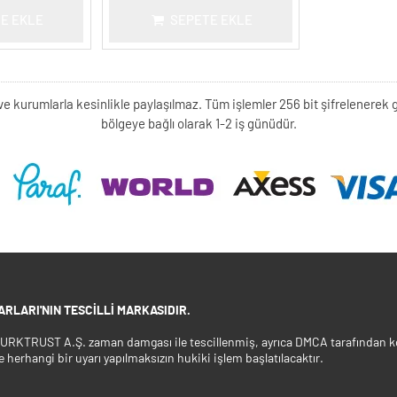
E EKLE
SEPETE EKLE
kişi ve kurumlarla kesinlikle paylaşılmaz. Tüm işlemler 256 bit şifrelene
bölgeye bağlı olarak 1-2 iş günüdür.
RLARI'NIN TESCILLI MARKASIDIR.
 TURKTRUST A.Ş. zaman damgası ile tescillenmiş, ayrıca DMCA tarafından ko
e herhangi bir uyarı yapılmaksızın hukiki işlem başlatılacaktır.