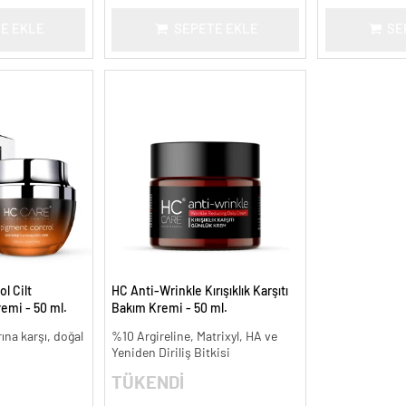
E EKLE
SEPETE EKLE
SE
l Cilt
HC Anti-Wrinkle Kırışıklık Karşıtı
remi - 50 ml.
Bakım Kremi - 50 ml.
arına karşı, doğal
%10 Argireline, Matrixyl, HA ve
Yeniden Diriliş Bitkisi
TÜKENDİ