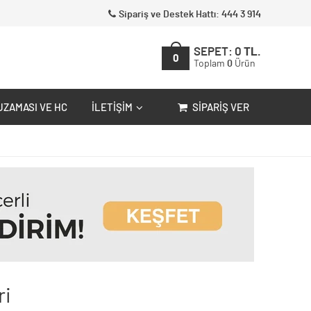
Sipariş ve Destek Hattı: 444 3 914
SEPET:
0
TL.
0
Toplam
0
Ürün
UZAMASI VE HC
İLETIŞIM
SIPARIŞ VER
ri