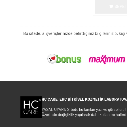
SEPET
Bu sitede, alışverişlerinizde belirttiğiniz bilgileriniz 3. 
HC CARE, ERC BITKISEL KOZMETIK LABORATUVA
YASAL UYARI: Sitede kullanılan yazı ve görseller,
Üzerinde değişiklik yapılarak dahi kullanımı halind