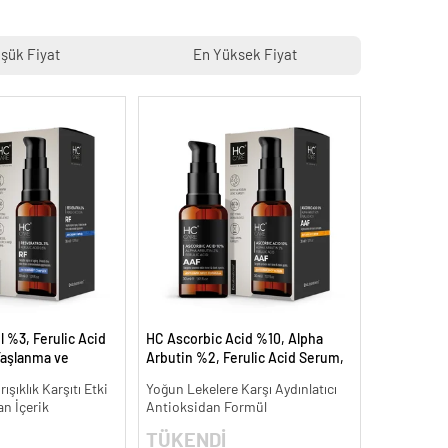
şük Fiyat
En Yüksek Fiyat
 %3, Ferulic Acid
HC Ascorbic Acid %10, Alpha
aşlanma ve
Arbutin %2, Ferulic Acid Serum,
ı - 30 ml.
Koyu ve Yoğun Leke Karşıtı - 30
ışıklık Karşıtı Etki
Yoğun Lekelere Karşı Aydınlatıcı
ml.
an İçerik
Antioksidan Formül
TÜKENDİ