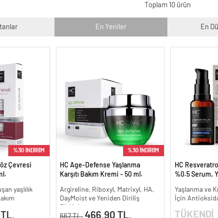
Toplam 10 ürün
tanlar
En Yeniler
En Dü
%30 İNDİRİM
%30 İNDİRİM
öz Çevresi
HC Age-Defense Yaşlanma
HC Resveratrol
l.
Karşıtı Bakım Kremi - 50 ml.
%0.5 Serum, Y
Kırışıklık Karşıt
şan yaşlılık
Argireline, Riboxyl, Matrixyl, HA,
Yaşlanma ve Kır
 bakım
DayMoist ve Yeniden Diriliş
İçin Antioksid
Bitkisi
TÜKENDİ
 TL.
466.90 TL.
667 TL.