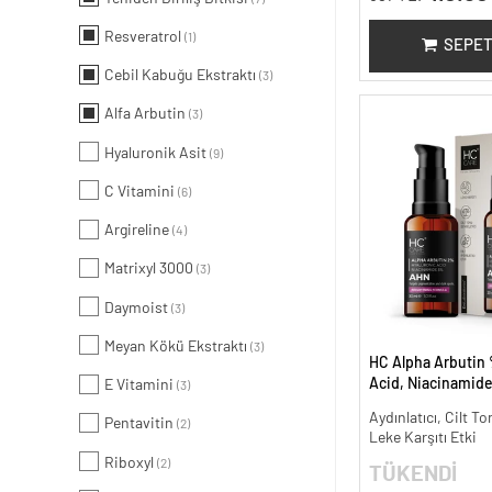
Resveratrol
(1)
SEPET
Cebil Kabuğu Ekstraktı
(3)
Alfa Arbutin
(3)
Hyaluronik Asit
(9)
C Vitamini
(6)
Argireline
(4)
Matrixyl 3000
(3)
Daymoist
(3)
Meyan Kökü Ekstraktı
(3)
HC Alpha Arbutin 
Acid, Niacinamid
E Vitamini
(3)
Leke Karşıtı ve Ayd
Aydınlatıcı, Cilt To
Pentavitin
(2)
Leke Karşıtı Etki
Riboxyl
(2)
TÜKENDİ