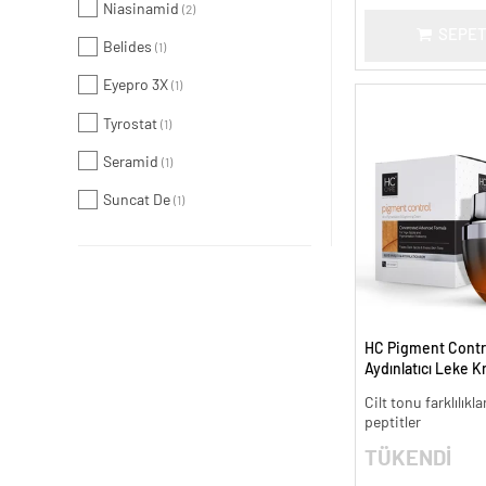
Niasinamid
(2)
SEPET
Belides
(1)
Eyepro 3X
(1)
Tyrostat
(1)
Seramid
(1)
Suncat De
(1)
HC Pigment Contro
Aydınlatıcı Leke K
Cilt tonu farklılıkl
peptitler
TÜKENDİ