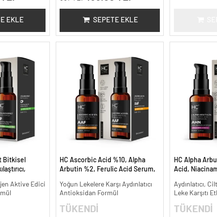
E EKLE
SEPETE EKLE
SE
 Bitkisel
HC Ascorbic Acid %10, Alpha
HC Alpha Arbu
laştırıcı,
Arbutin %2, Ferulic Acid Serum,
Acid, Niacina
 30 ml.
Koyu ve Yoğun Leke Karşıtı - 30
Leke Karşıtı ve
jen Aktive Edici
Yoğun Lekelere Karşı Aydınlatıcı
Aydınlatıcı, Cil
ml.
rmül
Antioksidan Formül
Leke Karşıtı Et
TÜKENDİ
TÜKENDİ