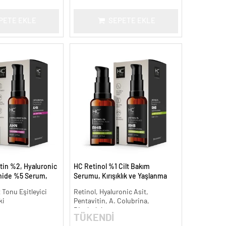
PETE EKLE
SEPETE EKLE
tin %2, Hyaluronic
HC Retinol %1 Cilt Bakım
mide %5 Serum,
Serumu, Kırışıklık ve Yaşlanma
 Aydınlatıcı - 30 ml.
Karşıtı - 30 ml.
t Tonu Eşitleyici
Retinol, Hyaluronic Asit,
ki
Pentavitin, A. Colubrina,
Bisabolol
TÜKENDİ