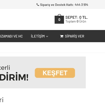
Sipariş ve Destek Hattı: 444 3 914
SEPET:
0
TL.
0
Toplam
0
Ürün
UZAMASI VE HC
İLETIŞIM
SIPARIŞ VER
ri