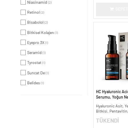
Niasinamid
(2)
SEPET
Retinol
(2)
Bisabolol
(2)
Bitkisel Kolajen
(1)
Eyepro 3X
(1)
Seramid
(1)
Tyrostat
(1)
Suncat De
(1)
Belides
(1)
HC Hyaluronic Aci
Serumu, Yoğun Nem
ml.
Hyaluronic Asit, Ye
Bitkisi, Pentavitin
TÜKENDİ