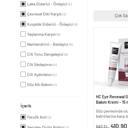
Leke Giderici - Önleyici
(4)
Çevresel Etki Karşıtı
(2)
Çok Sa
Kırışıklık Giderici - Önleyici
(8)
Yaşlanma Karşıtı
(8)
Nemlendirici - Besleyici
(6)
Cilt Tonu Dengeleyici
(6)
Cilt Sıkılaştırıcı
(4)
Cilt Aydınlatıcı
(4)
Göz Altı Bakımı
(1)
HC Eye Renewal G
Bakım Kremi - 15 m
İçerik
Göz çevresinde olu
belirtilerine karşı
Ferulik Asit
(2)
410.90
587 TL.
Yeniden Diriliş Bitkisi
(7)