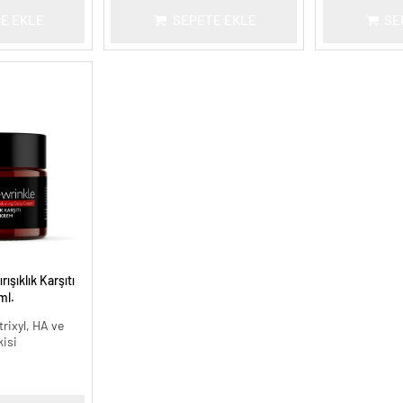
E EKLE
SEPETE EKLE
SE
ışıklık Karşıtı
ml.
rixyl, HA ve
kisi