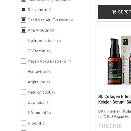
Resveratrol
(1)
SEPET
Cebil Kabuğu Ekstraktı
(6)
Alfa Arbutin
(3)
Hyaluronik Asit
(12)
C Vitamini
(6)
Meyan Kökü Ekstraktı
(4)
Pentavitin
(4)
Argireline
(4)
Matrixyl 3000
(4)
HC Collagen Effect
Kolajen Serum, Sıkı
Daymoist
(3)
Yaşlanma Karşıtı -
Bitki Kaynaklı Kola
E Vitamini
(3)
ile %100 Vegan Fo
Riboxyl
(2)
TÜKENDİ