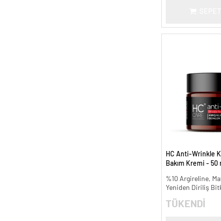
SEPET
HC Anti-Wrinkle Kır
Bakım Kremi - 50 
%10 Argireline, Mat
Yeniden Diriliş Bit
TÜKENDİ