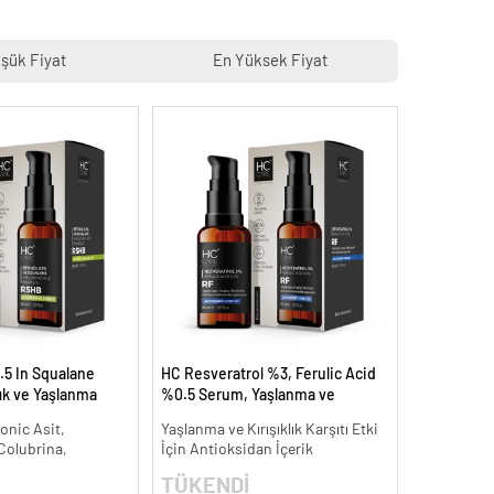
şük Fiyat
En Yüksek Fiyat
.5 In Squalane
HC Resveratrol %3, Ferulic Acid
lık ve Yaşlanma
%0.5 Serum, Yaşlanma ve
Kırışıklık Karşıtı - 30 ml.
onic Asit,
Yaşlanma ve Kırışıklık Karşıtı Etki
 Colubrina,
İçin Antioksidan İçerik
TÜKENDİ