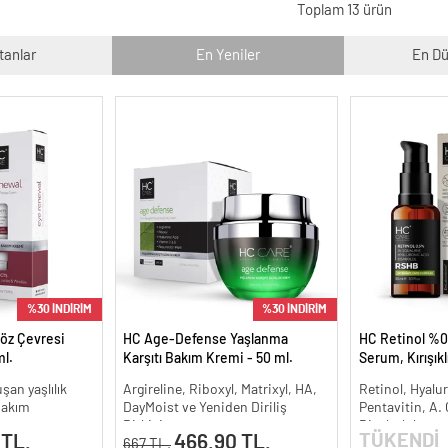
Toplam 13 ürün
tanlar
En Yeniler
En Dü
%30 İNDİRİM
%30 İNDİRİM
öz Çevresi
HC Age-Defense Yaşlanma
HC Retinol %0
l.
Karşıtı Bakım Kremi - 50 ml.
Serum, Kırışık
Karşıtı - 30 ml.
şan yaşlılık
Argireline, Riboxyl, Matrixyl, HA,
Retinol, Hyalur
 bakım
DayMoist ve Yeniden Diriliş
Pentavitin, A.
Bitkisi
Bisabolol
TÜKENDİ
 TL.
466.90 TL.
667 TL.