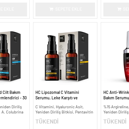
E EKLE
SEPETE EKLE
SE
d Cilt Bakım
HC Lipozomal C Vitamini
HC Anti-Wrinkle
lendirici - 30
Serumu, Leke Karşıtı ve
Bakım Serumu 
Aydınlatıcı - 30 ml.
niden Diriliş
C Vitamini, Hyaluronic Asit,
%15 Argireline,
, A. Colubrina
Yeniden Diriliş Bitkisi, Pentavitin
Yeniden Diriliş
TÜKENDİ
TÜKENDİ