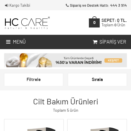
Kargo Takibi
Sipariş ve Destek Hattı: 444 3 914
SEPET:
0
TL.
0
Toplam
0
Ürün
MENÜ
SIPARIŞ VER
Filtrele
Sırala
Cilt Bakım Ürünleri
Toplam 5 ürün