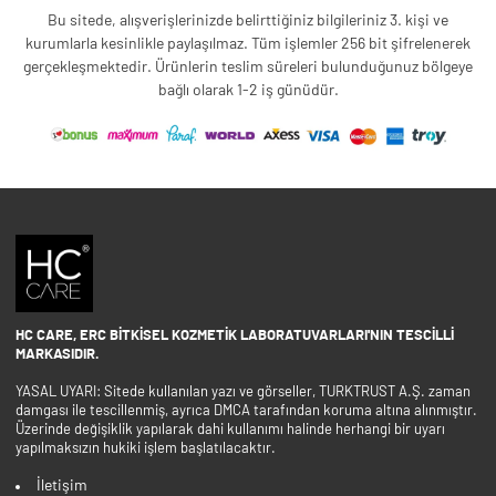
Bu sitede, alışverişlerinizde belirttiğiniz bilgileriniz 3. kişi ve
kurumlarla kesinlikle paylaşılmaz. Tüm işlemler 256 bit şifrelenerek
gerçekleşmektedir. Ürünlerin teslim süreleri bulunduğunuz bölgeye
bağlı olarak 1-2 iş günüdür.
HC CARE, ERC BITKISEL KOZMETIK LABORATUVARLARI'NIN TESCILLI
MARKASIDIR.
YASAL UYARI: Sitede kullanılan yazı ve görseller, TURKTRUST A.Ş. zaman
damgası ile tescillenmiş, ayrıca DMCA tarafından koruma altına alınmıştır.
Üzerinde değişiklik yapılarak dahi kullanımı halinde herhangi bir uyarı
yapılmaksızın hukiki işlem başlatılacaktır.
İletişim