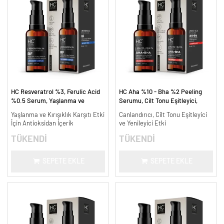
HC Resveratrol %3, Ferulic Acid
HC Aha %10 - Bha %2 Peeling
%0.5 Serum, Yaşlanma ve
Serumu, Cilt Tonu Eşitleyici,
Kırışıklık Karşıtı - 30 ml.
Canlandırıcı - 30 ml.
Yaşlanma ve Kırışıklık Karşıtı Etki
Canlandırıcı, Cilt Tonu Eşitleyici
İçin Antioksidan İçerik
ve Yenileyici Etki
TÜKENDİ
TÜKENDİ
SEPETE EKLE
SEPETE EKLE