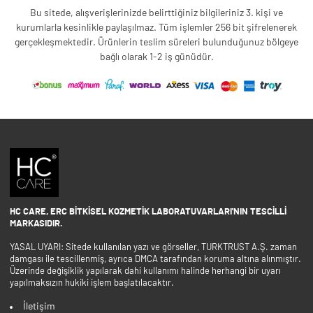
Bu sitede, alışverişlerinizde belirttiğiniz bilgileriniz 3. kişi ve
kurumlarla kesinlikle paylaşılmaz. Tüm işlemler 256 bit şifrelenerek
gerçekleşmektedir. Ürünlerin teslim süreleri bulunduğunuz bölgeye
bağlı olarak 1-2 iş günüdür.
HC CARE, ERC BITKISEL KOZMETIK LABORATUVARLARI'NIN TESCILLI
MARKASIDIR.
YASAL UYARI: Sitede kullanılan yazı ve görseller, TURKTRUST A.Ş. zaman
damgası ile tescillenmiş, ayrıca DMCA tarafından koruma altına alınmıştır.
Üzerinde değişiklik yapılarak dahi kullanımı halinde herhangi bir uyarı
yapılmaksızın hukiki işlem başlatılacaktır.
İletişim