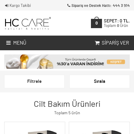
Kargo Takibi
Sipariş ve Destek Hattı: 444 3 914
SEPET:
0
TL.
0
Toplam
0
Ürün
MENÜ
SIPARIŞ VER
Filtrele
Sırala
Cilt Bakım Ürünleri
Toplam 5 ürün