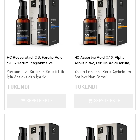
HC Resveratrol %3, Ferulic Acid
HC Ascorbic Acid %10, Alpha
%0.5 Serum, Yaşlanma ve
Arbutin %2, Ferulic Acid Serum,
Kırışıklık Karşıtı - 30 ml.
Koyu ve Yoğun Leke Karşıtı - 30
Yaşlanma ve Kırışıklık Karşıtı Etki
Yoğun Lekelere Karşı Aydınlatıcı
ml.
İçin Antioksidan İçerik
Antioksidan Formül
TÜKENDİ
TÜKENDİ
SEPETE EKLE
SEPETE EKLE