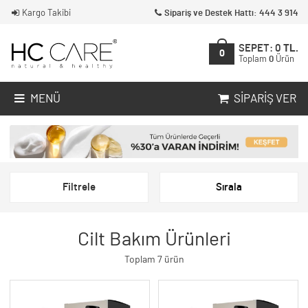
Kargo Takibi
Sipariş ve Destek Hattı: 444 3 914
SEPET:
0
TL.
0
Toplam
0
Ürün
MENÜ
SIPARIŞ VER
Filtrele
Sırala
Cilt Bakım Ürünleri
Toplam 7 ürün