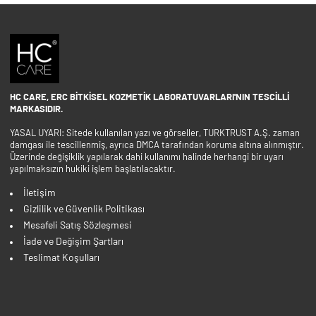
HC CARE, ERC BITKISEL KOZMETIK LABORATUVARLARI'NIN TESCILLI
MARKASIDIR.
YASAL UYARI: Sitede kullanılan yazı ve görseller, TURKTRUST A.Ş. zaman
damgası ile tescillenmiş, ayrıca DMCA tarafından koruma altına alınmıştır.
Üzerinde değişiklik yapılarak dahi kullanımı halinde herhangi bir uyarı
yapılmaksızın hukiki işlem başlatılacaktır.
İletişim
Gizlilik ve Güvenlik Politikası
Mesafeli Satış Sözleşmesi
İade ve Değişim Şartları
Teslimat Koşulları