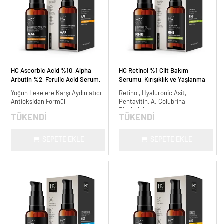
HC Ascorbic Acid %10, Alpha
HC Retinol %1 Cilt Bakım
Arbutin %2, Ferulic Acid Serum,
Serumu, Kırışıklık ve Yaşlanma
Koyu ve Yoğun Leke Karşıtı - 30
Karşıtı - 30 ml.
Yoğun Lekelere Karşı Aydınlatıcı
Retinol, Hyaluronic Asit,
ml.
Antioksidan Formül
Pentavitin, A. Colubrina,
Bisabolol
TÜKENDİ
TÜKENDİ
SEPETE EKLE
SEPETE EKLE