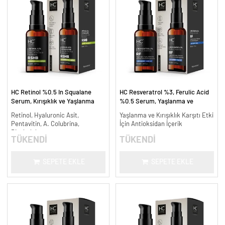
HC Retinol %0.5 In Squalane
HC Resveratrol %3, Ferulic Acid
Serum, Kırışıklık ve Yaşlanma
%0.5 Serum, Yaşlanma ve
Karşıtı - 30 ml.
Kırışıklık Karşıtı - 30 ml.
Retinol, Hyaluronic Asit,
Yaşlanma ve Kırışıklık Karşıtı Etki
Pentavitin, A. Colubrina,
İçin Antioksidan İçerik
Bisabolol
TÜKENDİ
TÜKENDİ
SEPETE EKLE
SEPETE EKLE