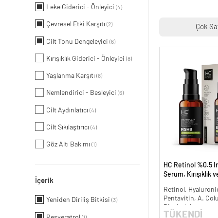
Leke Giderici - Önleyici
(4)
Çevresel Etki Karşıtı
(2)
Çok Sa
Cilt Tonu Dengeleyici
(6)
Kırışıklık Giderici - Önleyici
(8)
Yaşlanma Karşıtı
(8)
Nemlendirici - Besleyici
(6)
Cilt Aydınlatıcı
(4)
Cilt Sıkılaştırıcı
(4)
Göz Altı Bakımı
(1)
HC Retinol %0.5 I
Serum, Kırışıklık 
İçerik
Karşıtı - 30 ml.
Retinol, Hyaluronic
Pentavitin, A. Col
Yeniden Diriliş Bitkisi
(3)
Bisabolol
TÜKENDİ
Resveratrol
(1)