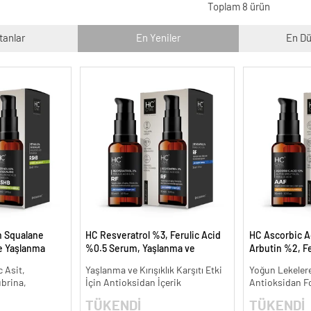
Toplam 8 ürün
tanlar
En Yeniler
En Dü
n Squalane
HC Resveratrol %3, Ferulic Acid
HC Ascorbic A
ve Yaşlanma
%0.5 Serum, Yaşlanma ve
Arbutin %2, Fe
Kırışıklık Karşıtı - 30 ml.
Koyu ve Yoğun 
 Asit,
Yaşlanma ve Kırışıklık Karşıtı Etki
Yoğun Lekelere
ml.
ubrina,
İçin Antioksidan İçerik
Antioksidan F
TÜKENDİ
TÜKENDİ