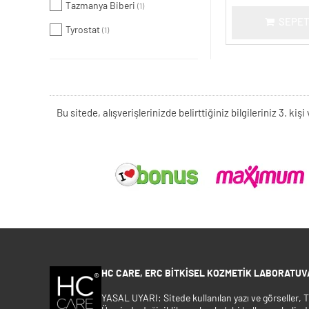
Tazmanya Biberi
(1)
SEPET
Tyrostat
(1)
Bu sitede, alışverişlerinizde belirttiğiniz bilgileriniz 3. 
HC CARE, ERC BITKISEL KOZMETIK LABORATUVA
YASAL UYARI: Sitede kullanılan yazı ve görseller,