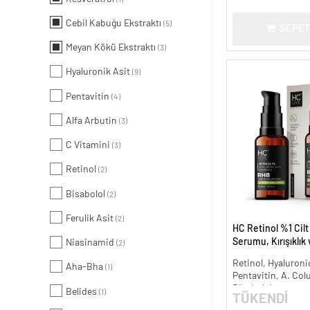
Cebil Kabuğu Ekstraktı
(5)
SEPET
Meyan Kökü Ekstraktı
(3)
Hyaluronik Asit
(9)
Pentavitin
(4)
Alfa Arbutin
(3)
C Vitamini
(3)
Retinol
(2)
Bisabolol
(2)
Ferulik Asit
(2)
HC Retinol %1 Cil
Serumu, Kırışıklık
Niasinamid
(2)
Karşıtı - 30 ml.
Retinol, Hyaluronic
Aha-Bha
(1)
Pentavitin, A. Col
Bisabolol
Belides
(1)
TÜKENDİ