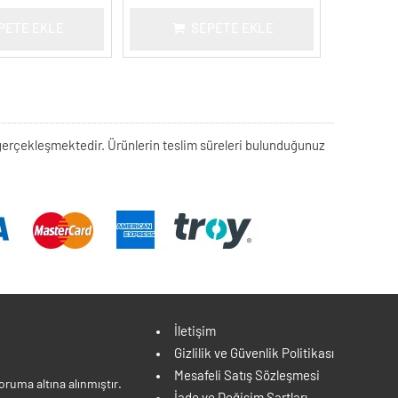
PETE EKLE
SEPETE EKLE
rek gerçekleşmektedir. Ürünlerin teslim süreleri bulunduğunuz
İletişim
Gizlilik ve Güvenlik Politikası
Mesafeli Satış Sözleşmesi
ruma altına alınmıştır.