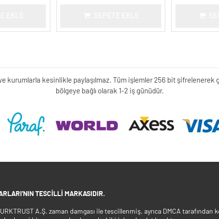
E EKLE
SEPETE EKLE
SE
kişi ve kurumlarla kesinlikle paylaşılmaz. Tüm işlemler 256 bit şifrelene
bölgeye bağlı olarak 1-2 iş günüdür.
RLARI'NIN TESCILLI MARKASIDIR.
 TURKTRUST A.Ş. zaman damgası ile tescillenmiş, ayrıca DMCA tarafından ko