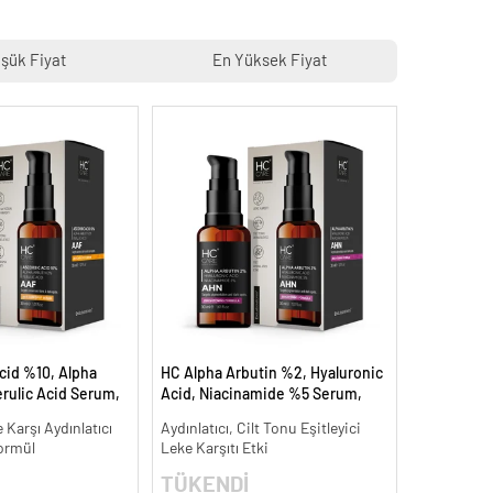
şük Fiyat
En Yüksek Fiyat
cid %10, Alpha
HC Alpha Arbutin %2, Hyaluronic
rulic Acid Serum,
Acid, Niacinamide %5 Serum,
Leke Karşıtı - 30
Leke Karşıtı ve Aydınlatıcı - 30 ml.
 Karşı Aydınlatıcı
Aydınlatıcı, Cilt Tonu Eşitleyici
ormül
Leke Karşıtı Etki
TÜKENDİ