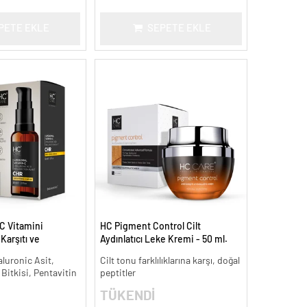
PETE EKLE
SEPETE EKLE
C Vitamini
HC Pigment Control Cilt
arşıtı ve
Aydınlatıcı Leke Kremi - 50 ml.
 ml.
aluronic Asit,
Cilt tonu farklılıklarına karşı, doğal
 Bitkisi, Pentavitin
peptitler
TÜKENDİ