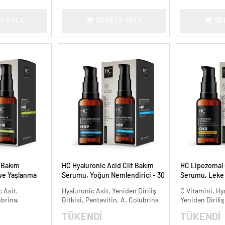
E EKLE
SEPETE EKLE
SE
t Bakım
HC Hyaluronic Acid Cilt Bakım
HC Lipozomal 
 ve Yaşlanma
Serumu, Yoğun Nemlendirici - 30
Serumu, Leke K
ml.
Aydınlatıcı - 30
 Asit,
Hyaluronic Asit, Yeniden Diriliş
C Vitamini, Hy
ubrina,
Bitkisi, Pentavitin, A. Colubrina
Yeniden Diriliş
TÜKENDİ
TÜKENDİ