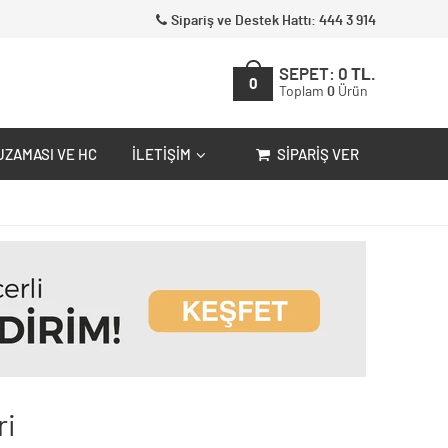
Sipariş ve Destek Hattı: 444 3 914
SEPET:
0
TL.
0
Toplam
0
Ürün
UZAMASI VE HC
İLETIŞIM
SIPARIŞ VER
ri