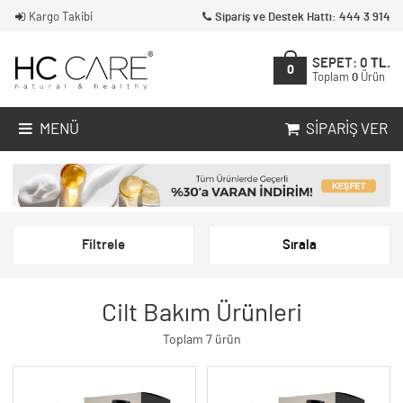
Kargo Takibi
Sipariş ve Destek Hattı: 444 3 914
SEPET:
0
TL.
0
Toplam
0
Ürün
MENÜ
SIPARIŞ VER
Filtrele
Sırala
Cilt Bakım Ürünleri
Toplam 7 ürün