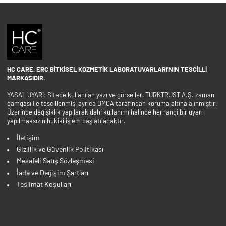
HC CARE, ERC BITKISEL KOZMETIK LABORATUVARLARI'NIN TESCILLI
MARKASIDIR.
YASAL UYARI: Sitede kullanılan yazı ve görseller, TURKTRUST A.Ş. zaman
damgası ile tescillenmiş, ayrıca DMCA tarafından koruma altına alınmıştır.
Üzerinde değişiklik yapılarak dahi kullanımı halinde herhangi bir uyarı
yapılmaksızın hukiki işlem başlatılacaktır.
İletişim
Gizlilik ve Güvenlik Politikası
Mesafeli Satış Sözleşmesi
İade ve Değişim Şartları
Teslimat Koşulları