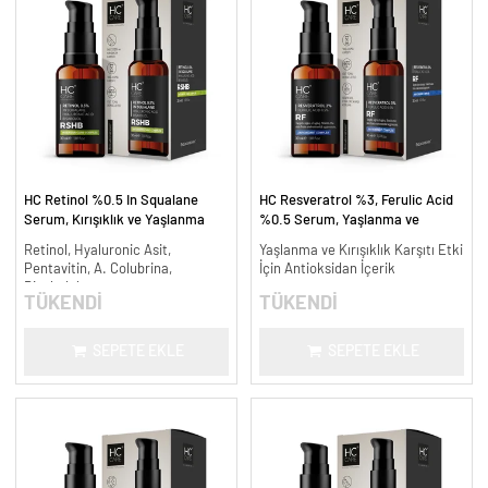
HC Retinol %0.5 In Squalane
HC Resveratrol %3, Ferulic Acid
Serum, Kırışıklık ve Yaşlanma
%0.5 Serum, Yaşlanma ve
Karşıtı - 30 ml.
Kırışıklık Karşıtı - 30 ml.
Retinol, Hyaluronic Asit,
Yaşlanma ve Kırışıklık Karşıtı Etki
Pentavitin, A. Colubrina,
İçin Antioksidan İçerik
Bisabolol
TÜKENDİ
TÜKENDİ
SEPETE EKLE
SEPETE EKLE