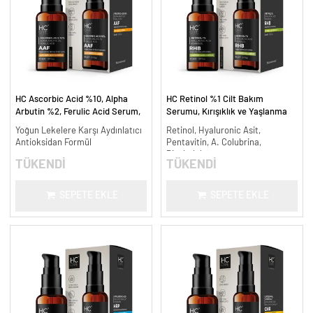
HC Ascorbic Acid %10, Alpha
HC Retinol %1 Cilt Bakım
Arbutin %2, Ferulic Acid Serum,
Serumu, Kırışıklık ve Yaşlanma
Koyu ve Yoğun Leke Karşıtı - 30
Karşıtı - 30 ml.
Yoğun Lekelere Karşı Aydınlatıcı
Retinol, Hyaluronic Asit,
ml.
Antioksidan Formül
Pentavitin, A. Colubrina,
Bisabolol
TÜKENDİ
TÜKENDİ
SEPETE EKLE
SEPETE EKLE