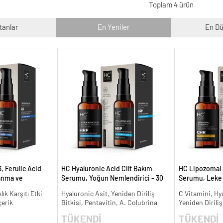
Toplam 4 ürün
tanlar
En Yeniler
En Dü
, Ferulic Acid
HC Hyaluronic Acid Cilt Bakım
HC Lipozomal 
anma ve
Serumu, Yoğun Nemlendirici - 30
Serumu, Leke K
30 ml.
ml.
Aydınlatıcı - 30
lık Karşıtı Etki
Hyaluronic Asit, Yeniden Diriliş
C Vitamini, Hy
çerik
Bitkisi, Pentavitin, A. Colubrina
Yeniden Diriliş
TÜKENDİ
TÜKENDİ