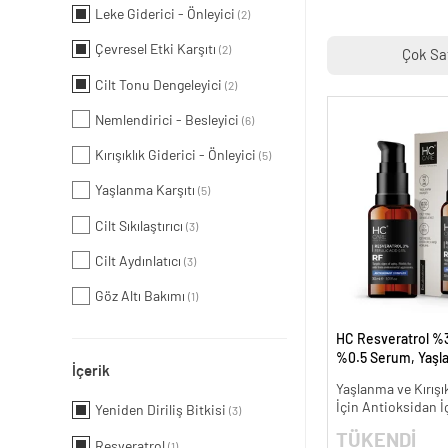
Leke Giderici - Önleyici
(2)
Çevresel Etki Karşıtı
(2)
Çok Sa
Cilt Tonu Dengeleyici
(2)
Nemlendirici - Besleyici
(6)
Kırışıklık Giderici - Önleyici
(5)
Yaşlanma Karşıtı
(5)
Cilt Sıkılaştırıcı
(3)
Cilt Aydınlatıcı
(3)
Göz Altı Bakımı
(1)
HC Resveratrol %3
%0.5 Serum, Yaşl
İçerik
Kırışıklık Karşıtı - 
Yaşlanma ve Kırışık
İçin Antioksidan İ
Yeniden Diriliş Bitkisi
(3)
TÜKENDİ
Resveratrol
(1)