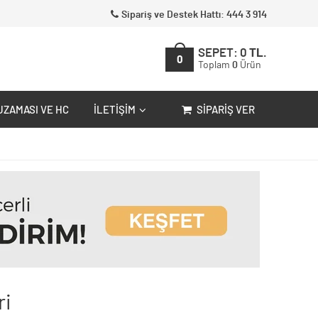
Sipariş ve Destek Hattı: 444 3 914
SEPET:
0
TL.
0
Toplam
0
Ürün
UZAMASI VE HC
İLETIŞIM
SIPARIŞ VER
ri