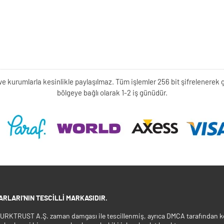
kişi ve kurumlarla kesinlikle paylaşılmaz. Tüm işlemler 256 bit şifrelene
bölgeye bağlı olarak 1-2 iş günüdür.
RLARI'NIN TESCILLI MARKASIDIR.
 TURKTRUST A.Ş. zaman damgası ile tescillenmiş, ayrıca DMCA tarafından ko