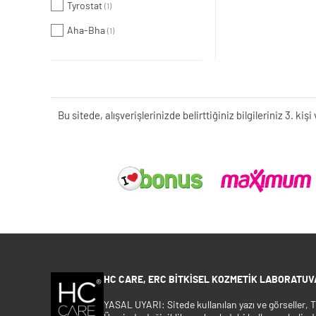
Tyrostat
(1)
Aha-Bha
(1)
Bu sitede, alışverişlerinizde belirttiğiniz bilgileriniz 3. 
HC CARE, ERC BITKISEL KOZMETIK LABORATUVA
YASAL UYARI: Sitede kullanılan yazı ve görseller,