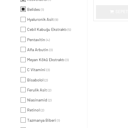
Belides
(1)
SEPET
Hyaluronik Asit
(9)
Cebil Kabuğu Ekstraktı
(5)
Pentavitin
(4)
Alfa Arbutin
(3)
Meyan Kökü Ekstraktı
(3)
C Vitamini
(3)
Bisabolol
(2)
Ferulik Asit
(2)
Niasinamid
(2)
Retinol
(2)
Tazmanya Biberi
(1)