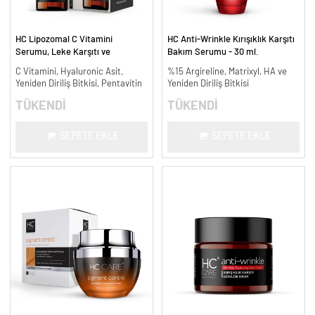
HC Lipozomal C Vitamini
HC Anti-Wrinkle Kırışıklık Karşıtı
Serumu, Leke Karşıtı ve
Bakım Serumu - 30 ml.
Aydınlatıcı - 30 ml.
C Vitamini, Hyaluronic Asit,
%15 Argireline, Matrixyl, HA ve
Yeniden Diriliş Bitkisi, Pentavitin
Yeniden Diriliş Bitkisi
TÜKENDİ
TÜKENDİ
SEPETE EKLE
SEPETE EKLE