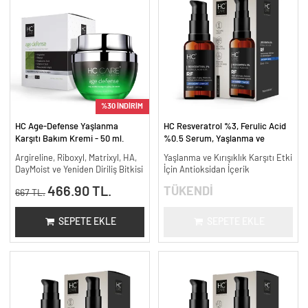
%30 İNDİRİM
HC Age-Defense Yaşlanma
HC Resveratrol %3, Ferulic Acid
Karşıtı Bakım Kremi - 50 ml.
%0.5 Serum, Yaşlanma ve
Kırışıklık Karşıtı - 30 ml.
Argireline, Riboxyl, Matrixyl, HA,
Yaşlanma ve Kırışıklık Karşıtı Etki
DayMoist ve Yeniden Diriliş Bitkisi
İçin Antioksidan İçerik
466.90 TL.
TÜKENDİ
667 TL.
SEPETE EKLE
SEPETE EKLE