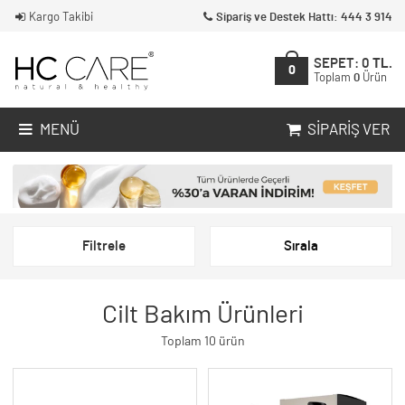
Kargo Takibi
Sipariş ve Destek Hattı: 444 3 914
SEPET:
0
TL.
0
Toplam
0
Ürün
MENÜ
SIPARIŞ VER
Filtrele
Sırala
Cilt Bakım Ürünleri
Toplam 10 ürün