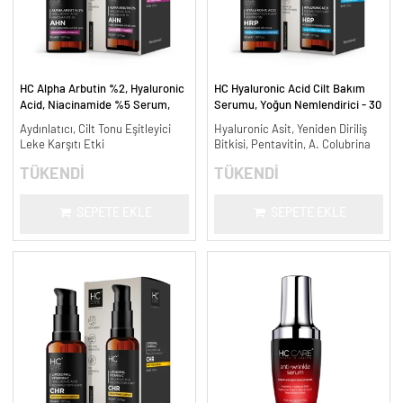
HC Alpha Arbutin %2, Hyaluronic
HC Hyaluronic Acid Cilt Bakım
Acid, Niacinamide %5 Serum,
Serumu, Yoğun Nemlendirici - 30
Leke Karşıtı ve Aydınlatıcı - 30
ml.
Aydınlatıcı, Cilt Tonu Eşitleyici
Hyaluronic Asit, Yeniden Diriliş
ml.
Leke Karşıtı Etki
Bitkisi, Pentavitin, A. Colubrina
TÜKENDİ
TÜKENDİ
SEPETE EKLE
SEPETE EKLE