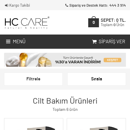
Kargo Takibi
Sipariş ve Destek Hattı: 444 3 914
SEPET:
0
TL.
0
Toplam
0
Ürün
MENÜ
SIPARIŞ VER
Filtrele
Sırala
Cilt Bakım Ürünleri
Toplam 6 ürün