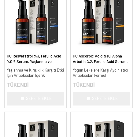
HC Resveratrol %3, Ferulic Acid
HC Ascorbic Acid %10, Alpha
%0.5 Serum, Yaşlanma ve
Arbutin %2, Ferulic Acid Serum,
Kırışıklık Karşıtı - 30 ml.
Koyu ve Yoğun Leke Karşıtı - 30
Yaşlanma ve Kırışıklık Karşıtı Etki
Yoğun Lekelere Karşı Aydınlatıcı
ml.
İçin Antioksidan İçerik
Antioksidan Formül
TÜKENDİ
TÜKENDİ
SEPETE EKLE
SEPETE EKLE