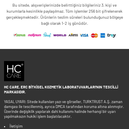
Bu sitede, alışverişlerinizde belirttiğiniz bilgileriniz 3. kişi ve
kurumlarla kesinlikle paylaşılmaz. Tüm işlemler 256 bit şifrelenerek
gerçekleşmektedir. Ürünlerin teslim süreleri bulunduğunuz bölgeye
bağlı olarak 1-2 iş günüdür.
HC CARE, ERC BITKISEL KOZMETIK LABORATUVARLARI'NIN TESCILLI
MARKASIDIR.
YASAL UYARI: Sitede kullanılan yazı ve görseller, TURKTRUST A.Ş. zaman
damgası ile tescillenmiş, ayrıca DMCA tarafından koruma altına alınmıştır.
Üzerinde değişiklik yapılarak dahi kullanımı halinde herhangi bir uyarı
yapılmaksızın hukiki işlem başlatılacaktır.
İletişim