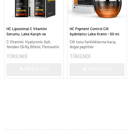
HC Lipozomal C Vitamini
HC Pigment Control Cilt
Serumu, Leke Karşıtı ve
Aydınlatıcı Leke Kremi - 50 ml.
Aydınlatıcı - 30 ml.
C Vitamini, Hyaluronic Asit,
Cilt tonu farklılıklarına karşı,
Yeniden Diriliş Bitkisi, Pentavitin
doğal peptitler
TÜKENDİ
TÜKENDİ
SEPETE EKLE
SEPETE EKLE