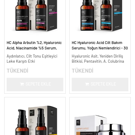
HC Alpha Arbutin %2, Hyaluronic
HC Hyaluronic Acid Cilt Bakım
Acid, Niacinamide %5 Serum,
Serumu, Yoğun Nemlendirici - 30
Leke Karşıtı ve Aydınlatıcı - 30
ml.
Aydınlatıcı, Cilt Tonu Eşitleyici
Hyaluronic Asit, Yeniden Diriliş
ml.
Leke Karşıtı Etki
Bitkisi, Pentavitin, A. Colubrina
TÜKENDİ
TÜKENDİ
SEPETE EKLE
SEPETE EKLE