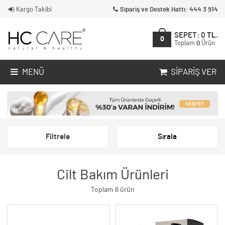
Kargo Takibi
Sipariş ve Destek Hattı: 444 3 914
SEPET:
0
TL.
0
Toplam
0
Ürün
MENÜ
SIPARIŞ VER
Filtrele
Sırala
Cilt Bakım Ürünleri
Toplam 6 ürün