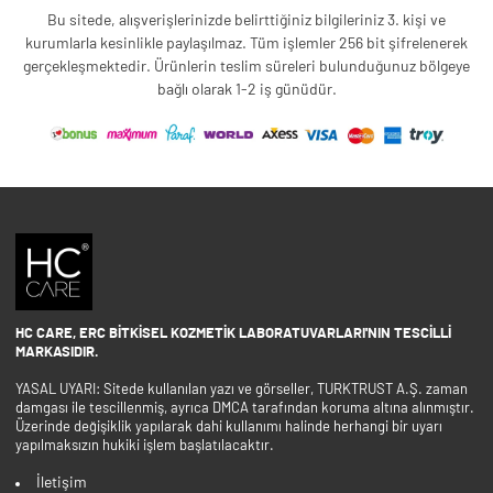
Bu sitede, alışverişlerinizde belirttiğiniz bilgileriniz 3. kişi ve
kurumlarla kesinlikle paylaşılmaz. Tüm işlemler 256 bit şifrelenerek
gerçekleşmektedir. Ürünlerin teslim süreleri bulunduğunuz bölgeye
bağlı olarak 1-2 iş günüdür.
HC CARE, ERC BITKISEL KOZMETIK LABORATUVARLARI'NIN TESCILLI
MARKASIDIR.
YASAL UYARI: Sitede kullanılan yazı ve görseller, TURKTRUST A.Ş. zaman
damgası ile tescillenmiş, ayrıca DMCA tarafından koruma altına alınmıştır.
Üzerinde değişiklik yapılarak dahi kullanımı halinde herhangi bir uyarı
yapılmaksızın hukiki işlem başlatılacaktır.
İletişim