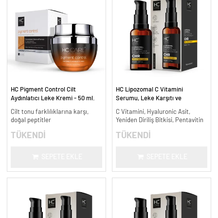
HC Pigment Control Cilt
HC Lipozomal C Vitamini
Aydınlatıcı Leke Kremi - 50 ml.
Serumu, Leke Karşıtı ve
Aydınlatıcı - 30 ml.
Cilt tonu farklılıklarına karşı,
C Vitamini, Hyaluronic Asit,
doğal peptitler
Yeniden Diriliş Bitkisi, Pentavitin
TÜKENDİ
TÜKENDİ
SEPETE EKLE
SEPETE EKLE