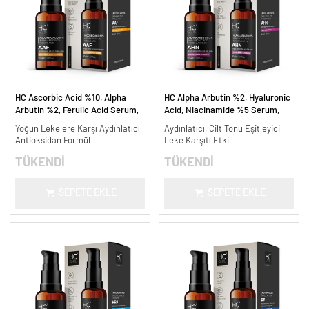
HC Ascorbic Acid %10, Alpha
HC Alpha Arbutin %2, Hyaluronic
Arbutin %2, Ferulic Acid Serum,
Acid, Niacinamide %5 Serum,
Koyu ve Yoğun Leke Karşıtı - 30
Leke Karşıtı ve Aydınlatıcı - 30
Yoğun Lekelere Karşı Aydınlatıcı
Aydınlatıcı, Cilt Tonu Eşitleyici
ml.
ml.
Antioksidan Formül
Leke Karşıtı Etki
TÜKENDİ
TÜKENDİ
SEPETE EKLE
SEPETE EKLE