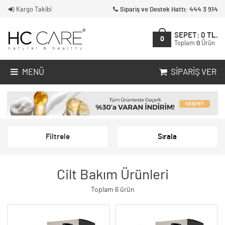
Kargo Takibi
Sipariş ve Destek Hattı: 444 3 914
SEPET:
0
TL.
0
Toplam
0
Ürün
MENÜ
SIPARIŞ VER
Filtrele
Sırala
Cilt Bakım Ürünleri
Toplam 6 ürün