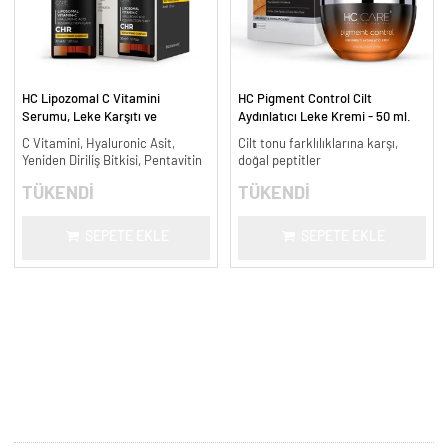
HC Lipozomal C Vitamini
HC Pigment Control Cilt
Serumu, Leke Karşıtı ve
Aydınlatıcı Leke Kremi - 50 ml.
Aydınlatıcı - 30 ml.
C Vitamini, Hyaluronic Asit,
Cilt tonu farklılıklarına karşı,
Yeniden Diriliş Bitkisi, Pentavitin
doğal peptitler
TÜKENDİ
TÜKENDİ
SEPETE EKLE
SEPETE EKLE