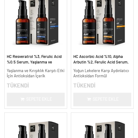
HC Resveratrol %3, Ferulic Acid
HC Ascorbic Acid %10, Alpha
%0.5 Serum, Yaşlanma ve
Arbutin %2, Ferulic Acid Serum,
Kırışıklık Karşıtı - 30 ml.
Koyu ve Yoğun Leke Karşıtı - 30
Yaşlanma ve Kırışıklık Karşıtı Etki
Yoğun Lekelere Karşı Aydınlatıcı
ml.
İçin Antioksidan İçerik
Antioksidan Formül
TÜKENDİ
TÜKENDİ
SEPETE EKLE
SEPETE EKLE