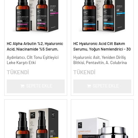
HC Alpha Arbutin %2, Hyaluronic
HC Hyaluronic Acid Cilt Bakım
Acid, Niacinamide %5 Serum,
Serumu, Yoğun Nemlendirici - 30
Leke Karşıtı ve Aydınlatıcı - 30
ml.
Aydınlatıcı, Cilt Tonu Eşitleyici
Hyaluronic Asit, Yeniden Diriliş
ml.
Leke Karşıtı Etki
Bitkisi, Pentavitin, A. Colubrina
TÜKENDİ
TÜKENDİ
SEPETE EKLE
SEPETE EKLE