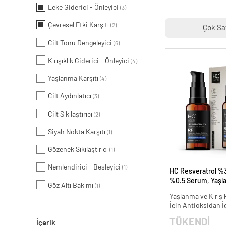
Leke Giderici - Önleyici
(3)
Çevresel Etki Karşıtı
(2)
Çok Sa
Cilt Tonu Dengeleyici
(6)
Kırışıklık Giderici - Önleyici
(4)
Yaşlanma Karşıtı
(4)
Cilt Aydınlatıcı
(3)
Cilt Sıkılaştırıcı
(2)
Siyah Nokta Karşıtı
(1)
Gözenek Sıkılaştırıcı
(1)
Nemlendirici - Besleyici
(1)
HC Resveratrol %3
%0.5 Serum, Yaşl
Göz Altı Bakımı
(1)
Kırışıklık Karşıtı - 
Yaşlanma ve Kırışık
İçin Antioksidan İ
TÜKENDİ
İçerik