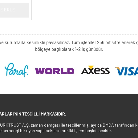
E EKLE
kişi ve kurumlarla kesinlikle paylaşılmaz. Tüm işlemler 256 bit şifrelene
bölgeye bağlı olarak 1-2 iş günüdür.
RLARI'NIN TESCILLI MARKASIDIR.
 TURKTRUST A.Ş. zaman damgası ile tescillenmiş, ayrıca DMCA tarafından ko
e herhangi bir uyarı yapılmaksızın hukiki işlem başlatılacaktır.