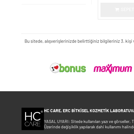
SEPET
Bu sitede, alışverişlerinizde belirttiğiniz bilgileriniz 3. 
HC CARE, ERC BITKISEL KOZMETIK LABORATUVA
YASAL UYARI: Sitede kullanılan yazı ve görseller,
Üzerinde değişiklik yapılarak dahi kullanımı halind