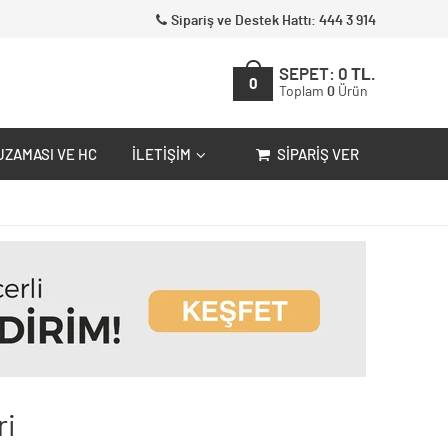
Sipariş ve Destek Hattı: 444 3 914
SEPET:
0
TL.
0
Toplam
0
Ürün
UZAMASI VE HC
İLETIŞIM
SIPARIŞ VER
ri