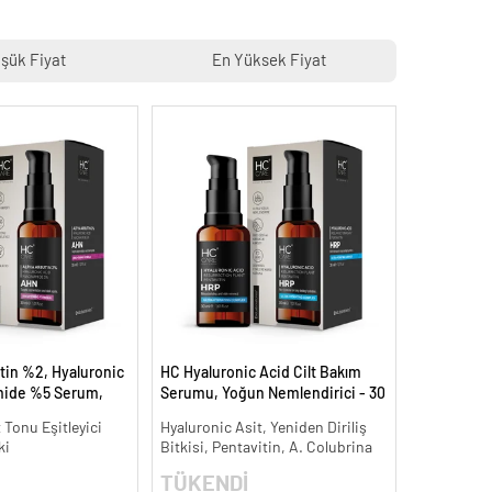
şük Fiyat
En Yüksek Fiyat
tin %2, Hyaluronic
HC Hyaluronic Acid Cilt Bakım
mide %5 Serum,
Serumu, Yoğun Nemlendirici - 30
 Aydınlatıcı - 30 ml.
ml.
t Tonu Eşitleyici
Hyaluronic Asit, Yeniden Diriliş
ki
Bitkisi, Pentavitin, A. Colubrina
TÜKENDİ