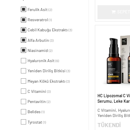
Ferulik Asit
(2)
SEPET
Resveratrol
(1)
Cebil Kabuğu Ekstraktı
(3)
Alfa Arbutin
(3)
Niasinamid
(2)
Hyaluronik Asit
(6)
Yeniden Diriliş Bitkisi
(3)
Meyan Kökü Ekstraktı
(3)
C Vitamini
(3)
HC Lipozomal C Vi
Serumu, Leke Karş
Pentavitin
(2)
Aydınlatıcı - 30 ml.
C Vitamini, Hyalur
Belides
(1)
Yeniden Diriliş Bit
Tyrostat
(1)
TÜKENDİ