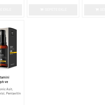
E EKLE
SEPETE EKLE
SE
tamini
ıtı ve
onic Asit,
kisi, Pentavitin