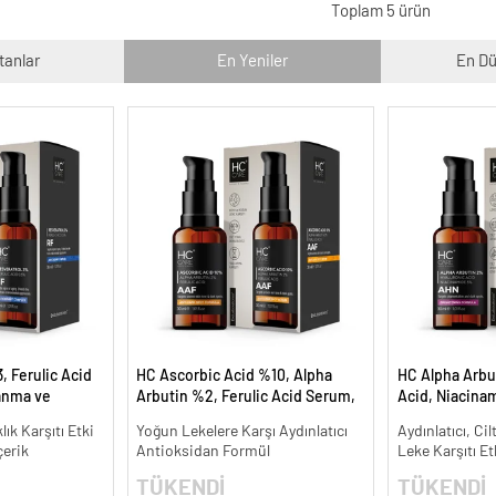
Toplam 5 ürün
tanlar
En Yeniler
En Dü
, Ferulic Acid
HC Ascorbic Acid %10, Alpha
HC Alpha Arbu
anma ve
Arbutin %2, Ferulic Acid Serum,
Acid, Niacina
30 ml.
Koyu ve Yoğun Leke Karşıtı - 30
Leke Karşıtı ve
lık Karşıtı Etki
Yoğun Lekelere Karşı Aydınlatıcı
Aydınlatıcı, Cil
ml.
çerik
Antioksidan Formül
Leke Karşıtı Et
TÜKENDİ
TÜKENDİ