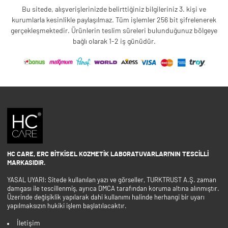
Bu sitede, alışverişlerinizde belirttiğiniz bilgileriniz 3. kişi ve
kurumlarla kesinlikle paylaşılmaz. Tüm işlemler 256 bit şifrelenerek
gerçekleşmektedir. Ürünlerin teslim süreleri bulunduğunuz bölgeye
bağlı olarak 1-2 iş günüdür.
HC CARE, ERC BITKISEL KOZMETIK LABORATUVARLARI'NIN TESCILLI
MARKASIDIR.
YASAL UYARI: Sitede kullanılan yazı ve görseller, TURKTRUST A.Ş. zaman
damgası ile tescillenmiş, ayrıca DMCA tarafından koruma altına alınmıştır.
Üzerinde değişiklik yapılarak dahi kullanımı halinde herhangi bir uyarı
yapılmaksızın hukiki işlem başlatılacaktır.
İletişim