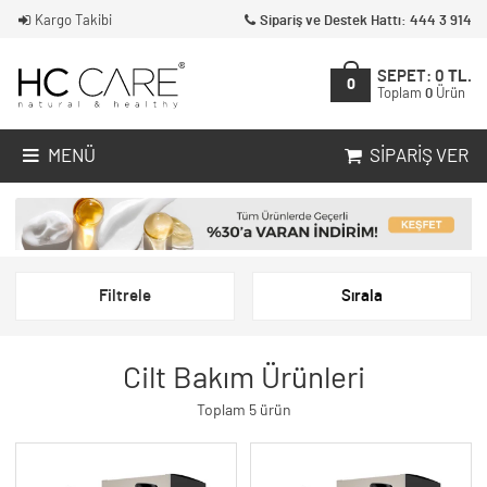
Kargo Takibi
Sipariş ve Destek Hattı: 444 3 914
SEPET:
0
TL.
0
Toplam
0
Ürün
MENÜ
SIPARIŞ VER
Filtrele
Sırala
Cilt Bakım Ürünleri
Toplam 5 ürün