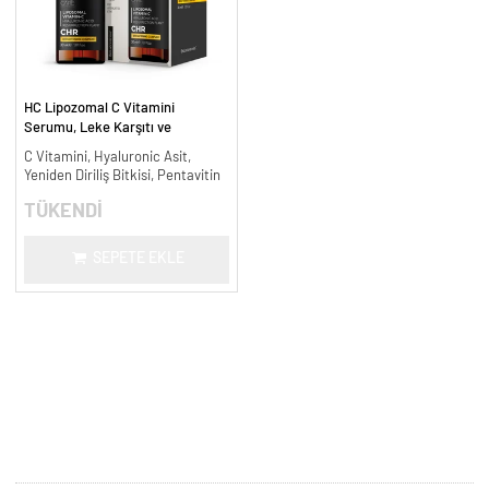
HC Lipozomal C Vitamini
Serumu, Leke Karşıtı ve
Aydınlatıcı - 30 ml.
C Vitamini, Hyaluronic Asit,
Yeniden Diriliş Bitkisi, Pentavitin
TÜKENDİ
SEPETE EKLE