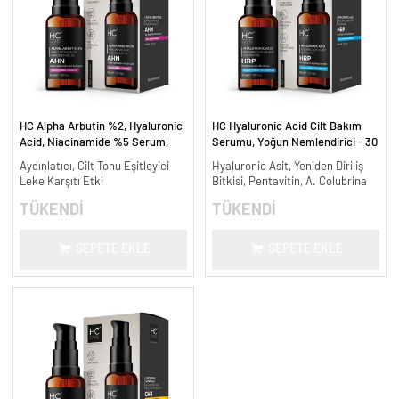
HC Alpha Arbutin %2, Hyaluronic
HC Hyaluronic Acid Cilt Bakım
Acid, Niacinamide %5 Serum,
Serumu, Yoğun Nemlendirici - 30
Leke Karşıtı ve Aydınlatıcı - 30
ml.
Aydınlatıcı, Cilt Tonu Eşitleyici
Hyaluronic Asit, Yeniden Diriliş
ml.
Leke Karşıtı Etki
Bitkisi, Pentavitin, A. Colubrina
TÜKENDİ
TÜKENDİ
SEPETE EKLE
SEPETE EKLE