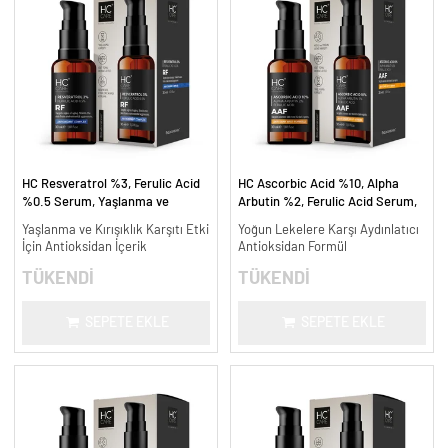
HC Resveratrol %3, Ferulic Acid
HC Ascorbic Acid %10, Alpha
%0.5 Serum, Yaşlanma ve
Arbutin %2, Ferulic Acid Serum,
Kırışıklık Karşıtı - 30 ml.
Koyu ve Yoğun Leke Karşıtı - 30
Yaşlanma ve Kırışıklık Karşıtı Etki
Yoğun Lekelere Karşı Aydınlatıcı
ml.
İçin Antioksidan İçerik
Antioksidan Formül
TÜKENDİ
TÜKENDİ
SEPETE EKLE
SEPETE EKLE