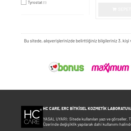
Tyrostat
(1)
SEPET
Bu sitede, alışverişlerinizde belirttiğiniz bilgileriniz 3. 
HC CARE, ERC BITKISEL KOZMETIK LABORATUVA
YASAL UYARI: Sitede kullanılan yazı ve görseller,
Üzerinde değişiklik yapılarak dahi kullanımı halind