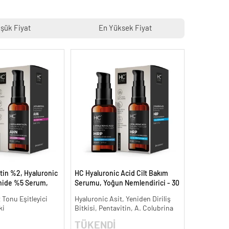
şük Fiyat
En Yüksek Fiyat
tin %2, Hyaluronic
HC Hyaluronic Acid Cilt Bakım
mide %5 Serum,
Serumu, Yoğun Nemlendirici - 30
 Aydınlatıcı - 30 ml.
ml.
t Tonu Eşitleyici
Hyaluronic Asit, Yeniden Diriliş
ki
Bitkisi, Pentavitin, A. Colubrina
TÜKENDİ