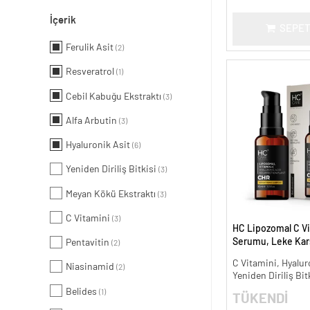
İçerik
SEPET
Ferulik Asit
(2)
Resveratrol
(1)
Cebil Kabuğu Ekstraktı
(3)
Alfa Arbutin
(3)
Hyaluronik Asit
(6)
Yeniden Diriliş Bitkisi
(3)
Meyan Kökü Ekstraktı
(3)
C Vitamini
(3)
HC Lipozomal C Vi
Serumu, Leke Karş
Pentavitin
(2)
Aydınlatıcı - 30 ml.
C Vitamini, Hyalur
Niasinamid
(2)
Yeniden Diriliş Bit
Belides
(1)
TÜKENDİ