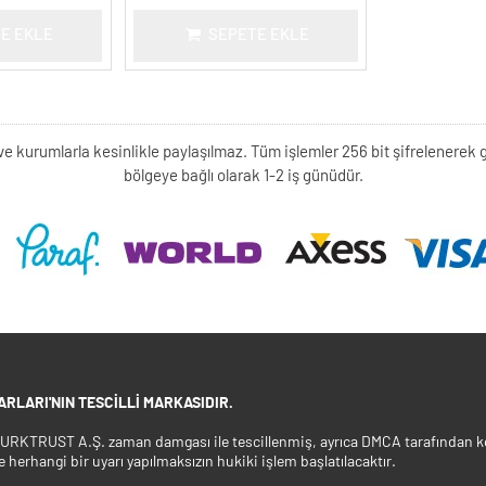
E EKLE
SEPETE EKLE
kişi ve kurumlarla kesinlikle paylaşılmaz. Tüm işlemler 256 bit şifrelene
bölgeye bağlı olarak 1-2 iş günüdür.
RLARI'NIN TESCILLI MARKASIDIR.
 TURKTRUST A.Ş. zaman damgası ile tescillenmiş, ayrıca DMCA tarafından ko
e herhangi bir uyarı yapılmaksızın hukiki işlem başlatılacaktır.