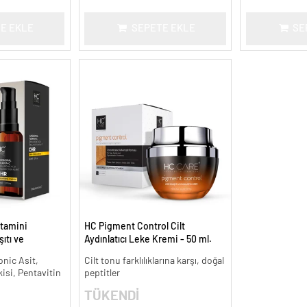
E EKLE
SEPETE EKLE
SE
tamini
HC Pigment Control Cilt
ıtı ve
Aydınlatıcı Leke Kremi - 50 ml.
onic Asit,
Cilt tonu farklılıklarına karşı, doğal
kisi, Pentavitin
peptitler
TÜKENDİ