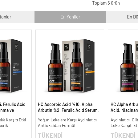
Toplam 6 ürün
tanlar
En Yeniler
En Dü
, Ferulic Acid
HC Ascorbic Acid %10, Alpha
HC Alpha Arbu
anma ve
Arbutin %2, Ferulic Acid Serum,
Acid, Niacina
30 ml.
Koyu ve Yoğun Leke Karşıtı - 30
Leke Karşıtı ve
lık Karşıtı Etki
Yoğun Lekelere Karşı Aydınlatıcı
Aydınlatıcı, Cil
ml.
çerik
Antioksidan Formül
Leke Karşıtı Et
TÜKENDİ
TÜKENDİ