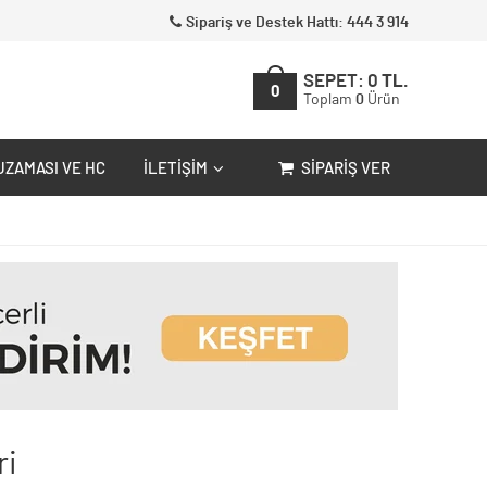
Sipariş ve Destek Hattı: 444 3 914
SEPET:
0
TL.
0
Toplam
0
Ürün
UZAMASI VE HC
İLETIŞIM
SIPARIŞ VER
ri