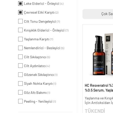
Leke Giderici - Önleyici
(4)
Çevresel Etki Karşıtı
(2)
Çok Sa
Cilt Tonu Dengeleyici
(7)
Kırışıklık Giderici - Önleyici
(7)
Yaşlanma Karşıtı
(7)
Nemlendirici - Besleyici
(5)
Cilt Sıkılaştırıcı
(5)
Cilt Aydınlatıcı
(4)
Gözenek Sıkılaştırıcı
(1)
Siyah Nokta Karşıtı
(1)
HC Resveratrol %3
%0.5 Serum, Yaşl
Göz Altı Bakımı
(1)
Kırışıklık Karşıtı - 
Yaşlanma ve Kırışık
Peeling - Yenileyici
(1)
İçin Antioksidan İ
TÜKENDİ