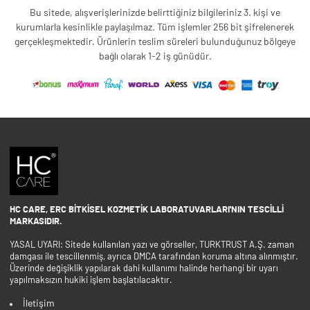
Bu sitede, alışverişlerinizde belirttiğiniz bilgileriniz 3. kişi ve
kurumlarla kesinlikle paylaşılmaz. Tüm işlemler 256 bit şifrelenerek
gerçekleşmektedir. Ürünlerin teslim süreleri bulunduğunuz bölgeye
bağlı olarak 1-2 iş günüdür.
HC CARE, ERC BITKISEL KOZMETIK LABORATUVARLARI'NIN TESCILLI
MARKASIDIR.
YASAL UYARI: Sitede kullanılan yazı ve görseller, TURKTRUST A.Ş. zaman
damgası ile tescillenmiş, ayrıca DMCA tarafından koruma altına alınmıştır.
Üzerinde değişiklik yapılarak dahi kullanımı halinde herhangi bir uyarı
yapılmaksızın hukiki işlem başlatılacaktır.
İletişim