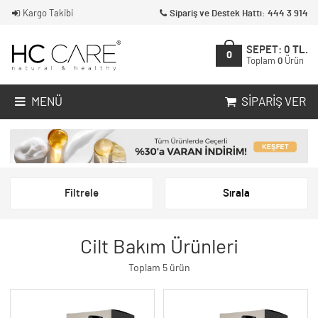
Kargo Takibi
Sipariş ve Destek Hattı: 444 3 914
SEPET:
0
TL.
0
Toplam
0
Ürün
MENÜ
SIPARIŞ VER
Filtrele
Sırala
Cilt Bakım Ürünleri
Toplam 5 ürün