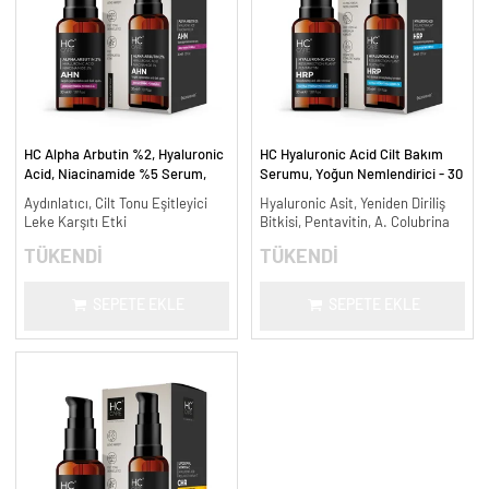
HC Alpha Arbutin %2, Hyaluronic
HC Hyaluronic Acid Cilt Bakım
Acid, Niacinamide %5 Serum,
Serumu, Yoğun Nemlendirici - 30
Leke Karşıtı ve Aydınlatıcı - 30
ml.
Aydınlatıcı, Cilt Tonu Eşitleyici
Hyaluronic Asit, Yeniden Diriliş
ml.
Leke Karşıtı Etki
Bitkisi, Pentavitin, A. Colubrina
TÜKENDİ
TÜKENDİ
SEPETE EKLE
SEPETE EKLE