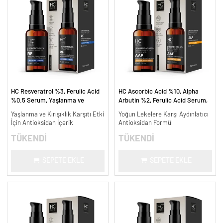
HC Resveratrol %3, Ferulic Acid
HC Ascorbic Acid %10, Alpha
%0.5 Serum, Yaşlanma ve
Arbutin %2, Ferulic Acid Serum,
Kırışıklık Karşıtı - 30 ml.
Koyu ve Yoğun Leke Karşıtı - 30
Yaşlanma ve Kırışıklık Karşıtı Etki
Yoğun Lekelere Karşı Aydınlatıcı
ml.
İçin Antioksidan İçerik
Antioksidan Formül
TÜKENDİ
TÜKENDİ
SEPETE EKLE
SEPETE EKLE