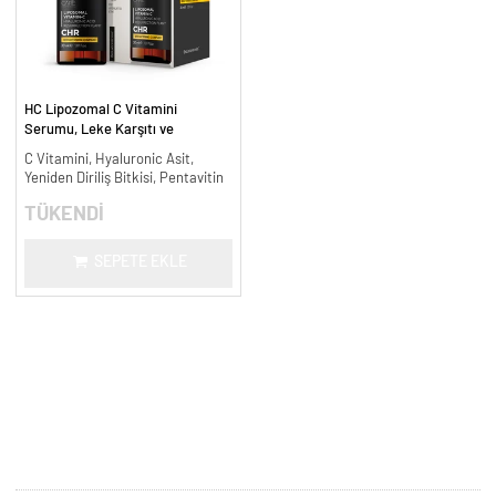
HC Lipozomal C Vitamini
Serumu, Leke Karşıtı ve
Aydınlatıcı - 30 ml.
C Vitamini, Hyaluronic Asit,
Yeniden Diriliş Bitkisi, Pentavitin
TÜKENDİ
SEPETE EKLE