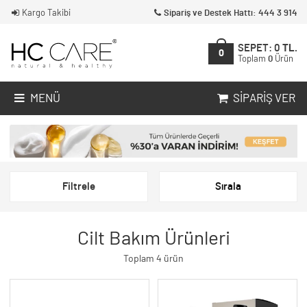
Kargo Takibi
Sipariş ve Destek Hattı: 444 3 914
SEPET:
0
TL.
0
Toplam
0
Ürün
MENÜ
SIPARIŞ VER
Filtrele
Sırala
Cilt Bakım Ürünleri
Toplam 4 ürün