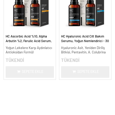
HC Ascorbic Acid %10, Alpha
HC Hyaluronic Acid Cilt Bakım
Arbutin %2, Ferulic Acid Serum,
Serumu, Yoğun Nemlendirici - 30
Koyu ve Yoğun Leke Karşıtı - 30
ml.
Yoğun Lekelere Karşı Aydınlatıcı
Hyaluronic Asit, Yeniden Diriliş
ml.
Antioksidan Formül
Bitkisi, Pentavitin, A. Colubrina
TÜKENDİ
TÜKENDİ
SEPETE EKLE
SEPETE EKLE