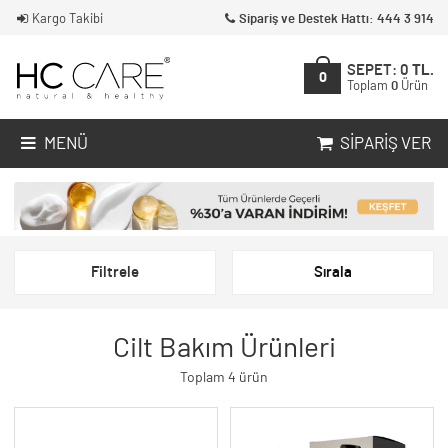
Kargo Takibi
Sipariş ve Destek Hattı: 444 3 914
SEPET:
0
TL.
0
Toplam
0
Ürün
MENÜ
SIPARIŞ VER
Filtrele
Sırala
Cilt Bakım Ürünleri
Toplam 4 ürün