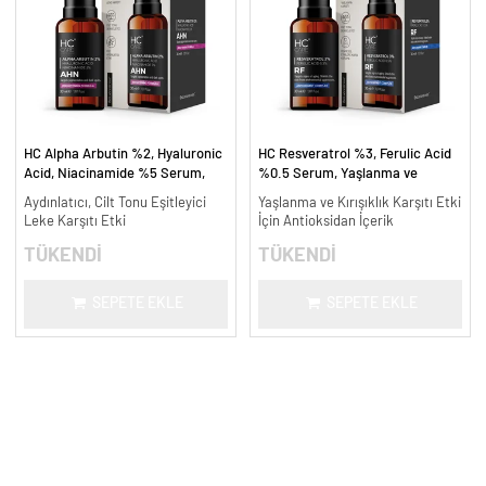
HC Alpha Arbutin %2, Hyaluronic
HC Resveratrol %3, Ferulic Acid
Acid, Niacinamide %5 Serum,
%0.5 Serum, Yaşlanma ve
Leke Karşıtı ve Aydınlatıcı - 30
Kırışıklık Karşıtı - 30 ml.
Aydınlatıcı, Cilt Tonu Eşitleyici
Yaşlanma ve Kırışıklık Karşıtı Etki
ml.
Leke Karşıtı Etki
İçin Antioksidan İçerik
TÜKENDİ
TÜKENDİ
SEPETE EKLE
SEPETE EKLE