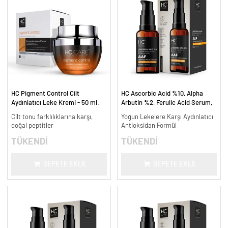
HC Pigment Control Cilt
HC Ascorbic Acid %10, Alpha
Aydınlatıcı Leke Kremi - 50 ml.
Arbutin %2, Ferulic Acid Serum,
Koyu ve Yoğun Leke Karşıtı - 30
Cilt tonu farklılıklarına karşı,
Yoğun Lekelere Karşı Aydınlatıcı
ml.
doğal peptitler
Antioksidan Formül
TÜKENDİ
TÜKENDİ
SEPETE EKLE
SEPETE EKLE