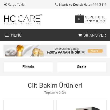
Kargo Takibi
Sipariş ve Destek Hattı: 444 3 914
SEPET:
0
TL.
0
Toplam
0
Ürün
MENÜ
SIPARIŞ VER
Filtrele
Sırala
Cilt Bakım Ürünleri
Toplam 4 ürün