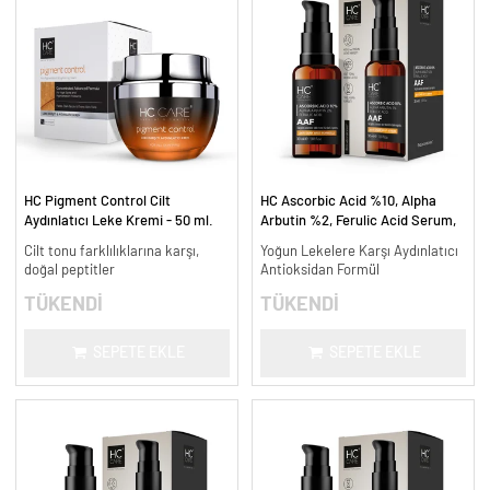
HC Pigment Control Cilt
HC Ascorbic Acid %10, Alpha
Aydınlatıcı Leke Kremi - 50 ml.
Arbutin %2, Ferulic Acid Serum,
Koyu ve Yoğun Leke Karşıtı - 30
Cilt tonu farklılıklarına karşı,
Yoğun Lekelere Karşı Aydınlatıcı
ml.
doğal peptitler
Antioksidan Formül
TÜKENDİ
TÜKENDİ
SEPETE EKLE
SEPETE EKLE