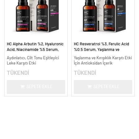
HC Alpha Arbutin %2, Hyaluronic
HC Resveratrol %3, Ferulic Acid
Acid, Niacinamide %5 Serum,
%0.5 Serum, Yaşlanma ve
Leke Karşıtı ve Aydınlatıcı - 30
Kırışıklık Karşıtı - 30 ml.
Aydınlatıcı, Cilt Tonu Eşitleyici
Yaşlanma ve Kırışıklık Karşıtı Etki
ml.
Leke Karşıtı Etki
İçin Antioksidan İçerik
TÜKENDİ
TÜKENDİ
SEPETE EKLE
SEPETE EKLE