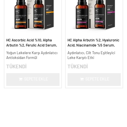
HC Ascorbic Acid %10, Alpha
HC Alpha Arbutin %2, Hyaluronic
Arbutin %2, Ferulic Acid Serum,
Acid, Niacinamide %5 Serum,
Koyu ve Yoğun Leke Karşıtı - 30
Leke Karşıtı ve Aydınlatıcı - 30
Yoğun Lekelere Karşı Aydınlatıcı
Aydınlatıcı, Cilt Tonu Eşitleyici
ml.
ml.
Antioksidan Formül
Leke Karşıtı Etki
TÜKENDİ
TÜKENDİ
SEPETE EKLE
SEPETE EKLE