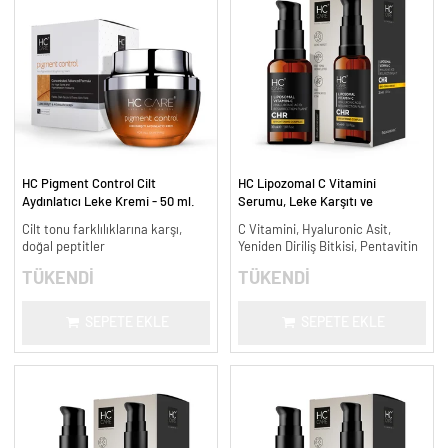
HC Pigment Control Cilt
HC Lipozomal C Vitamini
Aydınlatıcı Leke Kremi - 50 ml.
Serumu, Leke Karşıtı ve
Aydınlatıcı - 30 ml.
Cilt tonu farklılıklarına karşı,
C Vitamini, Hyaluronic Asit,
doğal peptitler
Yeniden Diriliş Bitkisi, Pentavitin
TÜKENDİ
TÜKENDİ
SEPETE EKLE
SEPETE EKLE