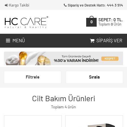
Kargo Takibi
Sipariş ve Destek Hattı: 444 3 914
SEPET:
0
TL.
0
Toplam
0
Ürün
MENÜ
SIPARIŞ VER
Filtrele
Sırala
Cilt Bakım Ürünleri
Toplam 4 ürün