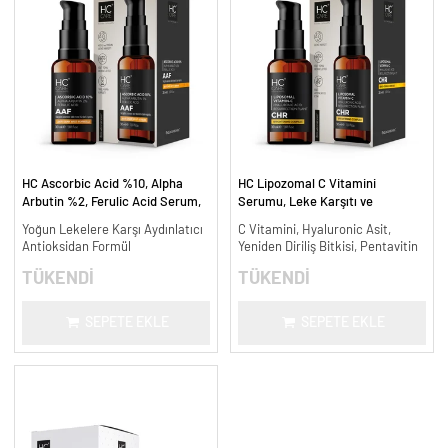
HC Ascorbic Acid %10, Alpha
HC Lipozomal C Vitamini
Arbutin %2, Ferulic Acid Serum,
Serumu, Leke Karşıtı ve
Koyu ve Yoğun Leke Karşıtı - 30
Aydınlatıcı - 30 ml.
Yoğun Lekelere Karşı Aydınlatıcı
C Vitamini, Hyaluronic Asit,
ml.
Antioksidan Formül
Yeniden Diriliş Bitkisi, Pentavitin
TÜKENDİ
TÜKENDİ
SEPETE EKLE
SEPETE EKLE