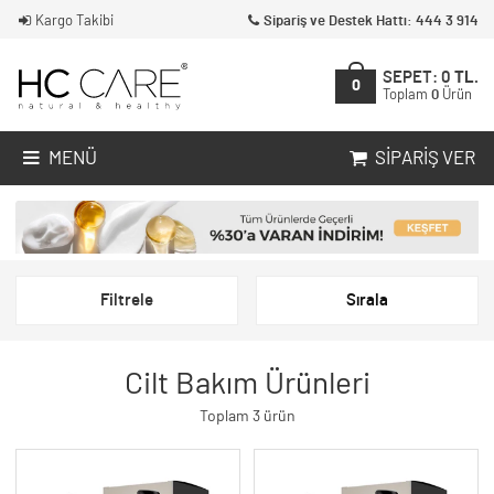
Kargo Takibi
Sipariş ve Destek Hattı: 444 3 914
SEPET:
0
TL.
0
Toplam
0
Ürün
MENÜ
SIPARIŞ VER
Filtrele
Sırala
Cilt Bakım Ürünleri
Toplam 3 ürün