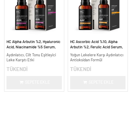
HC Alpha Arbutin %2, Hyaluronic
HC Ascorbic Acid %10, Alpha
Acid, Niacinamide %5 Serum,
Arbutin %2, Ferulic Acid Serum,
Leke Karşıtı ve Aydınlatıcı - 30
Koyu ve Yoğun Leke Karşıtı - 30
Aydınlatıcı, Cilt Tonu Eşitleyici
Yoğun Lekelere Karşı Aydınlatıcı
ml.
ml.
Leke Karşıtı Etki
Antioksidan Formül
TÜKENDİ
TÜKENDİ
SEPETE EKLE
SEPETE EKLE