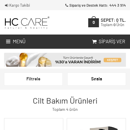
Kargo Takibi
Sipariş ve Destek Hattı: 444 3 914
SEPET:
0
TL.
0
Toplam
0
Ürün
MENÜ
SIPARIŞ VER
Filtrele
Sırala
Cilt Bakım Ürünleri
Toplam 4 ürün