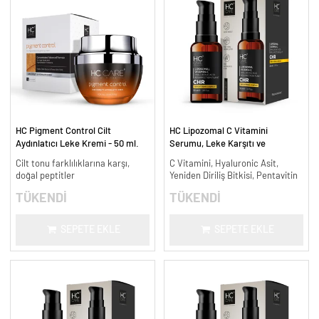
HC Pigment Control Cilt
HC Lipozomal C Vitamini
Aydınlatıcı Leke Kremi - 50 ml.
Serumu, Leke Karşıtı ve
Aydınlatıcı - 30 ml.
Cilt tonu farklılıklarına karşı,
C Vitamini, Hyaluronic Asit,
doğal peptitler
Yeniden Diriliş Bitkisi, Pentavitin
TÜKENDİ
TÜKENDİ
SEPETE EKLE
SEPETE EKLE