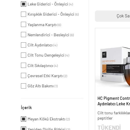
Leke Giderici - Önleyici
(4)
Kırışıklık Giderici - Önleyici
(6)
Çok Sa
Yaşlanma Karşıtı
(6)
Nemlendirici - Besleyici
(6)
Cilt Aydınlatıcı
(4)
Cilt Tonu Dengeleyici
(4)
Cilt Sıkılaştırıcı
(4)
Çevresel Etki Karşıtı
(2)
Göz Altı Bakımı
(1)
HC Pigment Contro
Aydınlatıcı Leke K
İçerik
Cilt tonu farklılıkl
peptitler
Meyan Kökü Ekstraktı
(2)
TÜKENDİ
Yeniden Diriliş Bitkisi
(2)