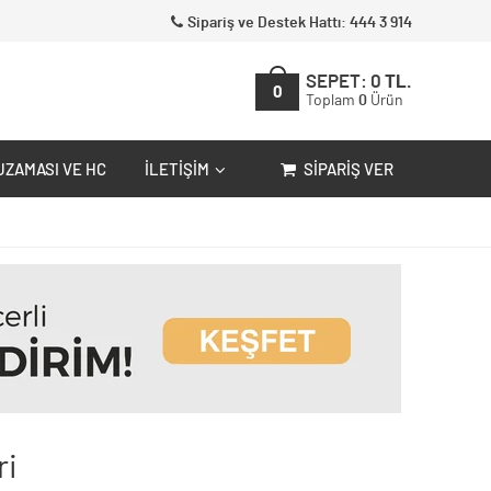
Sipariş ve Destek Hattı: 444 3 914
SEPET:
0
TL.
0
Toplam
0
Ürün
UZAMASI VE HC
İLETIŞIM
SIPARIŞ VER
ri