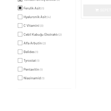
Ferulik Asit
(1)
SEPET
Hyaluronik Asit
(4)
C Vitamini
(3)
Cebil Kabuğu Ekstraktı
(2)
Alfa Arbutin
(2)
Belides
(1)
Tyrostat
(1)
Pentavitin
(1)
Niasinamid
(1)