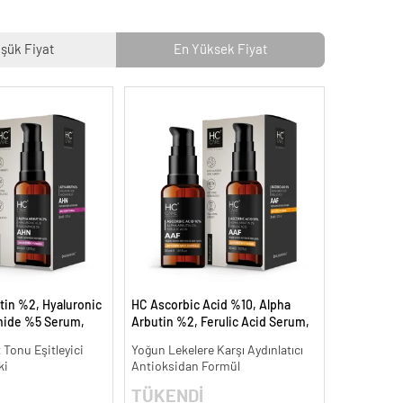
şük Fiyat
En Yüksek Fiyat
tin %2, Hyaluronic
HC Ascorbic Acid %10, Alpha
mide %5 Serum,
Arbutin %2, Ferulic Acid Serum,
 Aydınlatıcı - 30 ml.
Koyu ve Yoğun Leke Karşıtı - 30
t Tonu Eşitleyici
Yoğun Lekelere Karşı Aydınlatıcı
ml.
ki
Antioksidan Formül
TÜKENDİ