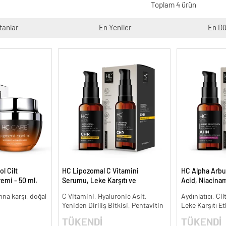
Toplam 4 ürün
tanlar
En Yeniler
En Dü
l Cilt
HC Lipozomal C Vitamini
HC Alpha Arbu
remi - 50 ml.
Serumu, Leke Karşıtı ve
Acid, Niacina
Aydınlatıcı - 30 ml.
Leke Karşıtı ve
arına karşı, doğal
C Vitamini, Hyaluronic Asit,
Aydınlatıcı, Cil
Yeniden Diriliş Bitkisi, Pentavitin
Leke Karşıtı Et
TÜKENDİ
TÜKENDİ