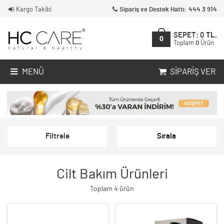
Kargo Takibi
Sipariş ve Destek Hattı: 444 3 914
SEPET:
0
TL.
0
Toplam
0
Ürün
MENÜ
SIPARIŞ VER
Filtrele
Sırala
Cilt Bakım Ürünleri
Toplam 4 ürün