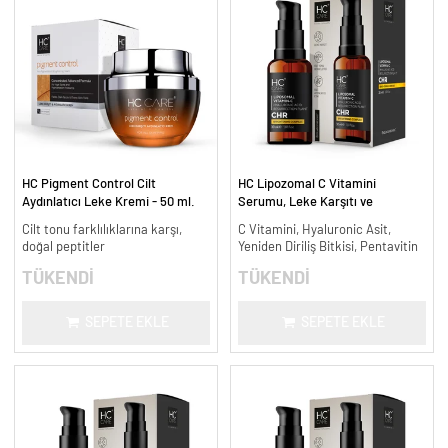
HC Pigment Control Cilt
HC Lipozomal C Vitamini
Aydınlatıcı Leke Kremi - 50 ml.
Serumu, Leke Karşıtı ve
Aydınlatıcı - 30 ml.
Cilt tonu farklılıklarına karşı,
C Vitamini, Hyaluronic Asit,
doğal peptitler
Yeniden Diriliş Bitkisi, Pentavitin
TÜKENDİ
TÜKENDİ
SEPETE EKLE
SEPETE EKLE