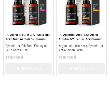
HC Alpha Arbutin %2, Hyaluronic
HC Ascorbic Acid %10, Alpha
Acid, Niacinamide %5 Serum,
Arbutin %2, Ferulic Acid Serum,
Leke Karşıtı ve Aydınlatıcı - 30
Koyu ve Yoğun Leke Karşıtı - 30
Aydınlatıcı, Cilt Tonu Eşitleyici
Yoğun Lekelere Karşı Aydınlatıcı
ml.
ml.
Leke Karşıtı Etki
Antioksidan Formül
TÜKENDİ
TÜKENDİ
SEPETE EKLE
SEPETE EKLE