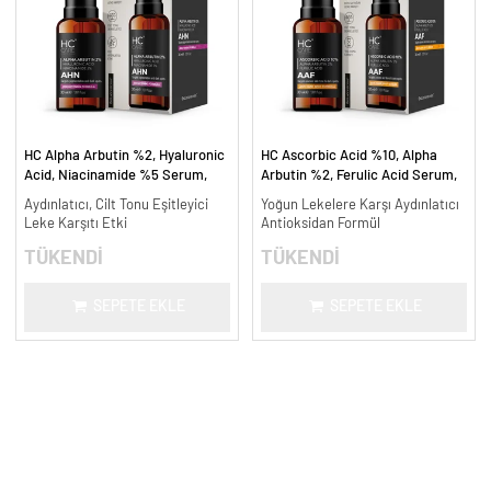
HC Alpha Arbutin %2, Hyaluronic
HC Ascorbic Acid %10, Alpha
Acid, Niacinamide %5 Serum,
Arbutin %2, Ferulic Acid Serum,
Leke Karşıtı ve Aydınlatıcı - 30
Koyu ve Yoğun Leke Karşıtı - 30
Aydınlatıcı, Cilt Tonu Eşitleyici
Yoğun Lekelere Karşı Aydınlatıcı
ml.
ml.
Leke Karşıtı Etki
Antioksidan Formül
TÜKENDİ
TÜKENDİ
SEPETE EKLE
SEPETE EKLE