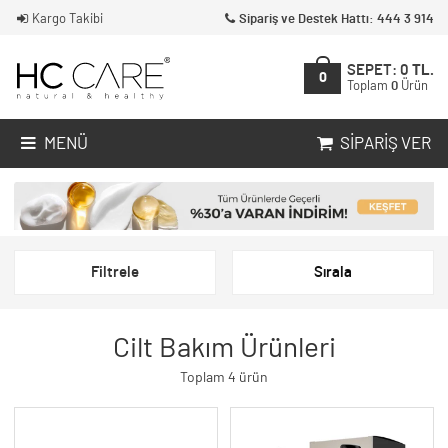
Kargo Takibi
Sipariş ve Destek Hattı: 444 3 914
SEPET:
0
TL.
0
Toplam
0
Ürün
MENÜ
SIPARIŞ VER
Filtrele
Sırala
Cilt Bakım Ürünleri
Toplam 4 ürün