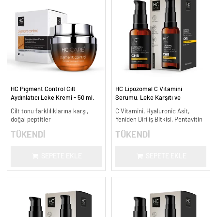
HC Pigment Control Cilt
HC Lipozomal C Vitamini
Aydınlatıcı Leke Kremi - 50 ml.
Serumu, Leke Karşıtı ve
Aydınlatıcı - 30 ml.
Cilt tonu farklılıklarına karşı,
C Vitamini, Hyaluronic Asit,
doğal peptitler
Yeniden Diriliş Bitkisi, Pentavitin
TÜKENDİ
TÜKENDİ
SEPETE EKLE
SEPETE EKLE