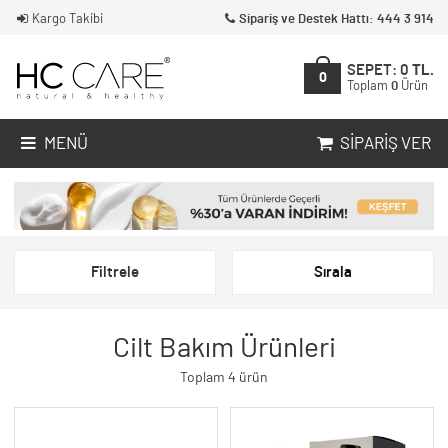
Kargo Takibi
Sipariş ve Destek Hattı: 444 3 914
SEPET:
0
TL.
0
Toplam
0
Ürün
MENÜ
SIPARIŞ VER
Filtrele
Sırala
Cilt Bakım Ürünleri
Toplam 4 ürün