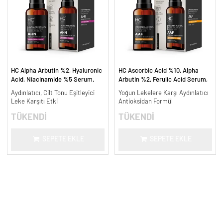
HC Alpha Arbutin %2, Hyaluronic
HC Ascorbic Acid %10, Alpha
Acid, Niacinamide %5 Serum,
Arbutin %2, Ferulic Acid Serum,
Leke Karşıtı ve Aydınlatıcı - 30
Koyu ve Yoğun Leke Karşıtı - 30
Aydınlatıcı, Cilt Tonu Eşitleyici
Yoğun Lekelere Karşı Aydınlatıcı
ml.
ml.
Leke Karşıtı Etki
Antioksidan Formül
TÜKENDİ
TÜKENDİ
SEPETE EKLE
SEPETE EKLE