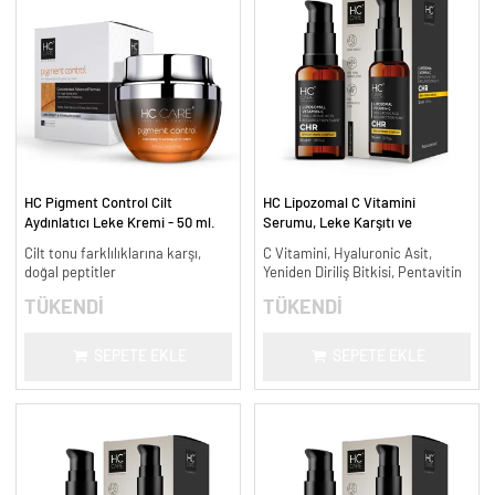
HC Pigment Control Cilt
HC Lipozomal C Vitamini
Aydınlatıcı Leke Kremi - 50 ml.
Serumu, Leke Karşıtı ve
Aydınlatıcı - 30 ml.
Cilt tonu farklılıklarına karşı,
C Vitamini, Hyaluronic Asit,
doğal peptitler
Yeniden Diriliş Bitkisi, Pentavitin
TÜKENDİ
TÜKENDİ
SEPETE EKLE
SEPETE EKLE