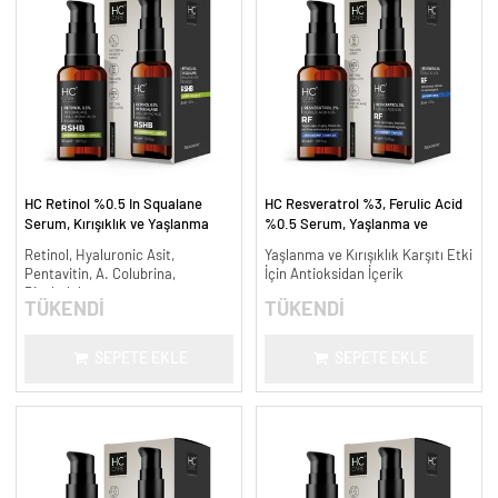
HC Retinol %0.5 In Squalane
HC Resveratrol %3, Ferulic Acid
Serum, Kırışıklık ve Yaşlanma
%0.5 Serum, Yaşlanma ve
Karşıtı - 30 ml.
Kırışıklık Karşıtı - 30 ml.
Retinol, Hyaluronic Asit,
Yaşlanma ve Kırışıklık Karşıtı Etki
Pentavitin, A. Colubrina,
İçin Antioksidan İçerik
Bisabolol
TÜKENDİ
TÜKENDİ
SEPETE EKLE
SEPETE EKLE