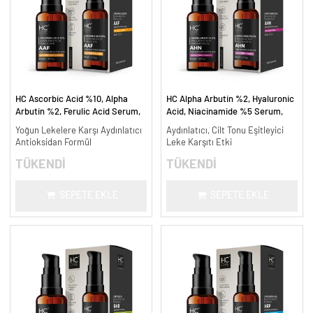
HC Ascorbic Acid %10, Alpha
HC Alpha Arbutin %2, Hyaluronic
Arbutin %2, Ferulic Acid Serum,
Acid, Niacinamide %5 Serum,
Koyu ve Yoğun Leke Karşıtı - 30
Leke Karşıtı ve Aydınlatıcı - 30
Yoğun Lekelere Karşı Aydınlatıcı
Aydınlatıcı, Cilt Tonu Eşitleyici
ml.
ml.
Antioksidan Formül
Leke Karşıtı Etki
TÜKENDİ
TÜKENDİ
SEPETE EKLE
SEPETE EKLE