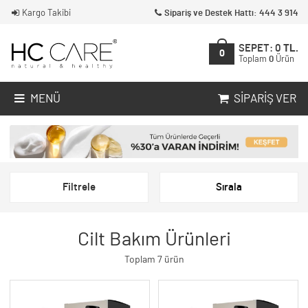
Kargo Takibi
Sipariş ve Destek Hattı: 444 3 914
SEPET:
0
TL.
0
Toplam
0
Ürün
MENÜ
SIPARIŞ VER
Filtrele
Sırala
Cilt Bakım Ürünleri
Toplam 7 ürün